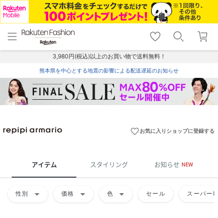
menu
home
search
favorite_border
shopping_cart
lock_outline
メニュー
トップ
検索
お気に入り
カート
ログイン
3,980円(税込)以上のお買い物で送料無料！
熊本県を中心とする地震の影響による配送遅延のお知らせ
favorite_border
お気に入りショップに登録する
アイテム
スタイリング
お知らせ
NEW
arrow_drop_down
arrow_drop_down
arrow_drop_down
性別
価格
色
セール
スーパーD