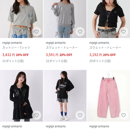
repipi armario
repipi armario
repipi armario
カットソー・Tシャツ
スウェット・トレーナー
スウェット・トレーナー
3,432
3,591
3,192
円
20
%
OFF
円
20
%
OFF
円
20
%
OFF
31
ポイント
(
1倍
)
32
ポイント
(
1倍
)
29
ポイント
(
1倍
)
repipi armario
repipi armario
repipi armario