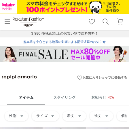
menu
home
search
favorite_border
shopping_cart
lock_outline
メニュー
トップ
検索
お気に入り
カート
ログイン
3,980円(税込)以上のお買い物で送料無料！
熊本県を中心とする地震の影響による配送遅延のお知らせ
favorite_border
お気に入りショップに登録する
アイテム
スタイリング
お知らせ
NEW
arrow_drop_down
arrow_drop_down
arrow_drop_down
arrow_drop_down
性別
サイズ
着丈
袖丈
価格