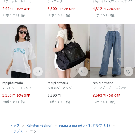
スウェット・トレーナー
チュニック
ジャージ・スウェットパンツ
2,994
3,300
4,312
円
40
%
OFF
円
40
%
OFF
円
20
%
OFF
27
ポイント
(
1倍
)
30
ポイント
(
1倍
)
39
ポイント
(
1倍
)
repipi armario
repipi armario
repipi armario
カットソー・Tシャツ
ショルダーバッグ
ジーンズ・デニムパンツ
2,200
5,990
3,593
円
20
%
OFF
円
円
40
%
OFF
20
ポイント
(
1倍
)
54
ポイント
(
1倍
)
32
ポイント
(
1倍
)
トップ
Rakuten Fashion
repipi armario(レピピアルマリオ)
トップス
ニット