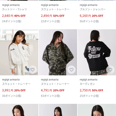
repipi armario
repipi armario
repipi armario
カットソー・Tシャツ
スウェット・トレーナー
ブルゾン・ジャンパー
2,640
2,494
6,160
円
40
%
OFF
円
50
%
OFF
円
20
%
OFF
24
ポイント
(
1倍
)
22
ポイント
(
1倍
)
56
ポイント
(
1倍
)
repipi armario
repipi armario
repipi armario
スウェット・トレーナー
スウェット・トレーナー
カーディガン
3,991
4,791
2,750
円
20
%
OFF
円
20
%
OFF
円
50
%
OFF
36
ポイント
(
1倍
)
43
ポイント
(
1倍
)
25
ポイント
(
1倍
)