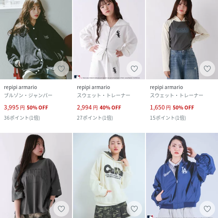
repipi armario
repipi armario
repipi armario
ブルゾン・ジャンパー
スウェット・トレーナー
スウェット・トレーナー
3,995
2,994
1,650
円
50
%
OFF
円
40
%
OFF
円
50
%
OFF
36
ポイント
(
1倍
)
27
ポイント
(
1倍
)
15
ポイント
(
1倍
)