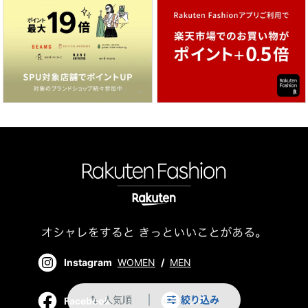
Instagram
WOMEN
/
MEN
人気順
絞り込み
swap_vert
Facebook
LINE