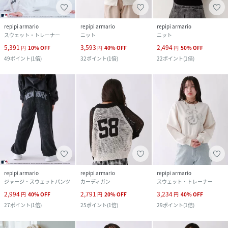
repipi armario
repipi armario
repipi armario
スウェット・トレーナー
ニット
ニット
5,391
3,593
2,494
円
10
%
OFF
円
40
%
OFF
円
50
%
OFF
49
ポイント
(
1倍
)
32
ポイント
(
1倍
)
22
ポイント
(
1倍
)
repipi armario
repipi armario
repipi armario
ジャージ・スウェットパンツ
カーディガン
スウェット・トレーナー
2,994
2,791
3,234
円
40
%
OFF
円
20
%
OFF
円
40
%
OFF
27
ポイント
(
1倍
)
25
ポイント
(
1倍
)
29
ポイント
(
1倍
)