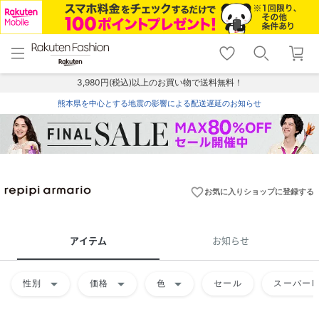
menu
home
search
favorite_border
shopping_cart
lock_outline
メニュー
トップ
検索
お気に入り
カート
ログイン
3,980円(税込)以上のお買い物で送料無料！
熊本県を中心とする地震の影響による配送遅延のお知らせ
favorite_border
お気に入りショップに登録する
アイテム
お知らせ
arrow_drop_down
arrow_drop_down
arrow_drop_down
性別
価格
色
セール
スーパーD