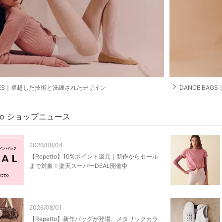
navigate_next
OES｜卓越した技術と洗練されたデザイン
DANCE BA
tto ショップニュース
2026/08/04
【Repetto】10%ポイント還元｜新作からセール
まで対象！楽天スーパーDEAL開催中
2026/08/01
【Repetto】新作バッグが登場。メタリックカラ