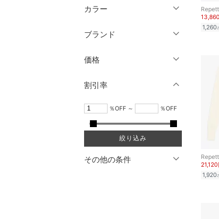
半袖
マタニティウェア・ベビ
カラー
Repet
～ 3分丈
ロング丈・マキシ丈
ー用品
13,86
靴サイズ（cm）
七分袖・五分袖
1,260
5分丈・ハーフ
ブランド
スーツ・フォーマル
9
9.5
クリア
絞り込み
長袖
7分丈・クロップド
ブランド一覧からさがす >
10
10.5
価格
水着・スイムグッズ
クリア
絞り込み
10分丈
11
11.5
円
～
円
12分丈 ～
割引率
着物・浴衣・和装小物
12
12.5
スキンケア
クリア
絞り込み
％OFF
～
％OFF
13
13.5
絞り込み
クリア
絞り込み
14
14.5
ベースメイク
絞り込み
15
15.5
メイクアップ
Repet
その他の条件
16
16.5
21,12
1,920
ネイル
17
17.5
クーポン対象のみ表示
18
18.5
スーパーDEALのみ表示
ボディケア・オーラルケ
ア
19
19.5
クリア
絞り込み