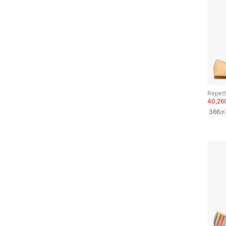
Repet
40,2
366
ポ