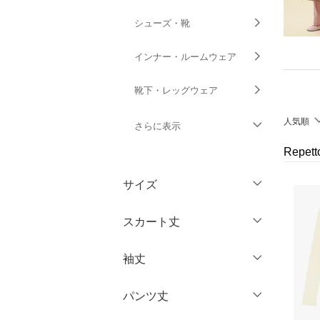
シューズ・靴
インナー・ルームウェア
靴下・レッグウェア
人気順
さらに表示
Repe
ファッション雑貨
サイズ
アクセサリー・腕時計
ウェア（S/M/L）
スカート丈
財布・ポーチ・ケース
～XS
S
袖丈
帽子
ミニ丈・ショート丈
M
L
膝丈・ミディ丈
XL
XXL
パンツ丈
ヘアアクセサリー
ノースリーブ
ミモレ丈
3XL～
フリー