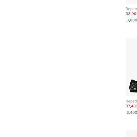
文房具
クリア
絞り込み
Repet
33,0
ペット用品
3,00
福袋・ギフト・その他
Repet
37,4
3,40