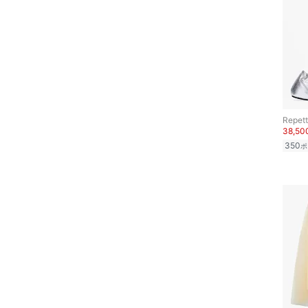
ヘアケア
20
20.5
21
21.5
フレグランス
22
22.5
メイク道具・美容器具
23
23.5
コフレ・キット・セット
24
24.5
Repet
38,5
25
25.5
350
食器・調理器具・キッチ
ポ
ン用品
26
26.5
インテリア・生活雑貨
27
27.5
28
28.5
スマホグッズ・オーディ
オ機器
29
29.5
30
30.5
スポーツ・アウトドア用
品
フリー
31