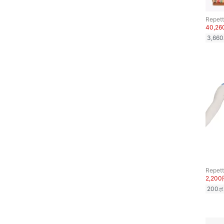
Repet
40,2
3,660
Repet
2,20
200
ポ