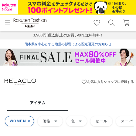
menu
home
search
favorite_border
shopping_cart
lock_outline
メニュー
トップ
検索
お気に入り
カート
ログイン
3,980円(税込)以上のお買い物で送料無料！
熊本県を中心とする地震の影響による配送遅延のお知らせ
favorite_border
お気に入りショップに登録する
アイテム
arrow_drop_down
arrow_drop_down
WOMEN
価格
色
セール
スーパー