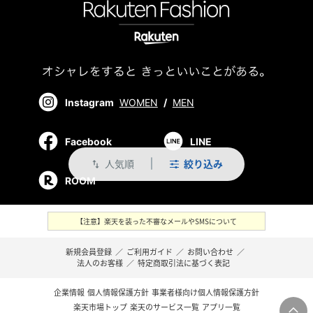
Instagram
WOMEN
/
MEN
Facebook
LINE
人気順
絞り込み
swap_vert
ROOM
【注意】楽天を装った不審なメールやSMSについて
新規会員登録
／
ご利用ガイド
／
お問い合わせ
／
法人のお客様
／
特定商取引法に基づく表記
企業情報
個人情報保護方針
事業者様向け個人情報保護方針
楽天市場トップ
楽天のサービス一覧
アプリ一覧