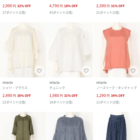
2,990
4,790
2,390
円
32
%
OFF
円
18
%
OFF
円
31
%
OFF
27
ポイント
(
1倍
)
43
ポイント
(
1倍
)
21
ポイント
(
1倍
)
relaclo
relaclo
relaclo
シャツ・ブラウス
チュニック
ノースリーブ・タンクトップ
2,490
1,980
1,290
円
36
%
OFF
円
31
%
OFF
円
34
%
OFF
22
ポイント
(
1倍
)
18
ポイント
(
1倍
)
11
ポイント
(
1倍
)