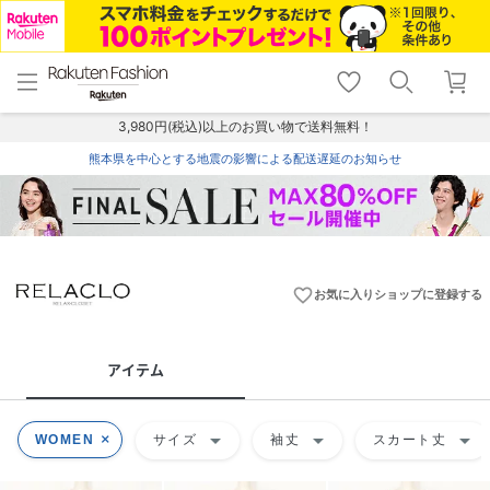
menu
home
search
favorite_border
shopping_cart
lock_outline
メニュー
トップ
検索
お気に入り
カート
ログイン
3,980円(税込)以上のお買い物で送料無料！
熊本県を中心とする地震の影響による配送遅延のお知らせ
favorite_border
お気に入りショップに登録する
アイテム
arrow_drop_down
arrow_drop_down
arrow_drop_down
WOMEN
サイズ
袖丈
スカート丈