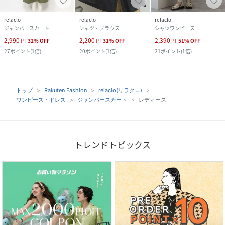
relaclo
relaclo
relaclo
ジャンパースカート
シャツ・ブラウス
シャツワンピース
2,990
2,200
2,390
円
32
%
OFF
円
31
%
OFF
円
51
%
OFF
27
ポイント
(
1倍
)
20
ポイント
(
1倍
)
21
ポイント
(
1倍
)
トップ
Rakuten Fashion
relaclo(リラクロ)
ワンピース・ドレス
ジャンパースカート
レディース
トレンドトピックス