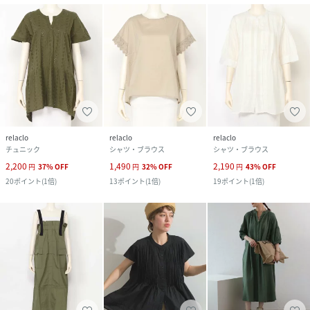
relaclo
relaclo
relaclo
チュニック
シャツ・ブラウス
シャツ・ブラウス
2,200
1,490
2,190
円
37
%
OFF
円
32
%
OFF
円
43
%
OFF
20
ポイント
(
1倍
)
13
ポイント
(
1倍
)
19
ポイント
(
1倍
)