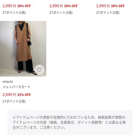
2,990
2,990
2,990
円
38
%
OFF
円
38
%
OFF
円
38
%
OFF
27
ポイント
(
1倍
)
27
ポイント
(
1倍
)
27
ポイント
(
1倍
)
relaclo
ジャンパースカート
2,990
円
33
%
OFF
27
ポイント
(
1倍
)
※アイテムページの更新が定期的に行われているため、検索結果が実際の
アイテムページの内容（価格、在庫表示、ポイント倍数等）とは異なる場
合がございます。ご注意ください。