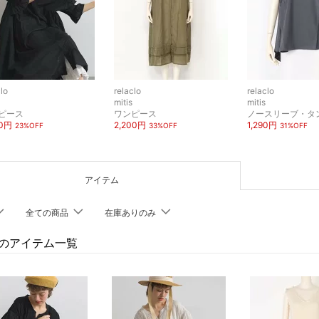
clo
relaclo
relaclo
mitis
mitis
ピース
ワンピース
90円
2,200円
1,290円
23%OFF
33%OFF
31%OFF
アイテム
全ての商品
在庫ありのみ
cloのアイテム一覧