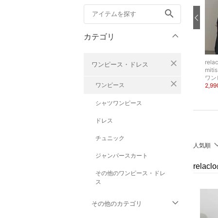
search
カテゴリ
close
relaclo
relaclo
rela
ワンピース・ドレス
mitis
myke
mitis
その他のジャケット・アウター
ワンピース
ワン
close
ワンピース
3,980円
2,990円
2,9
42%OFF
56%OFF
シャツワンピース
ドレス
チュニック
人気順
ジャンパースカート
rela
その他のワンピース・ドレ
ス
その他のカテゴリ