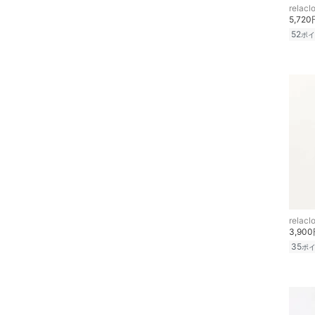
食器・調理器具・キッチ
relacl
ン用品
5,720
52
ポイ
インテリア・生活雑貨
スマホグッズ・オーディ
オ機器
スポーツ・アウトドア用
品
文房具
ペット用品
relacl
3,90
福袋・ギフト・その他
35
ポ