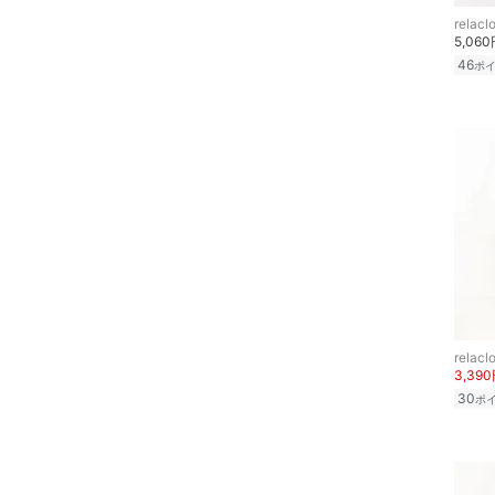
relacl
5,06
46
ポ
relacl
3,39
30
ポ