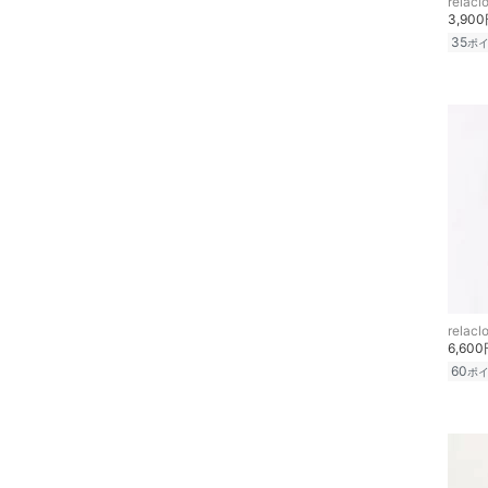
relacl
クーポン対象のみ表示
ファッション雑貨
3,90
絞り込み
35
ポ
スーパーDEALのみ表示
アクセサリー・腕時計
クリア
絞り込み
財布・ポーチ・ケース
帽子
ヘアアクセサリー
マタニティウェア・ベビ
ー用品
relacl
スーツ・フォーマル
6,60
60
ポ
水着・スイムグッズ
着物・浴衣・和装小物