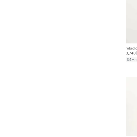
スキンケア
ベースメイク
メイクアップ
ネイル
relacl
3,74
ボディケア・オーラルケ
34
ポ
ア
ヘアケア
フレグランス
メイク道具・美容器具
コフレ・キット・セット