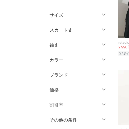
トップス
サイズ
ジャケット・アウター
ウェア（S/M/L）
スカート丈
パンツ
～XS
S
relacl
袖丈
スカート
ミニ丈・ショート丈
2,990
M
L
27
ポイ
膝丈・ミディ丈
XL
XXL
カラー
オールインワン・オーバ
ノースリーブ
ーオール
ミモレ丈
3XL～
フリー
半袖
ブランド
ロング丈・マキシ丈
バッグ
七分袖・五分袖
クリア
絞り込み
ブランド一覧からさがす >
価格
シューズ・靴
クリア
絞り込み
長袖
円
～
円
割引率
インナー・ルームウェア
クリア
絞り込み
％OFF
～
％OFF
その他の条件
靴下・レッグウェア
絞り込み
クリア
絞り込み