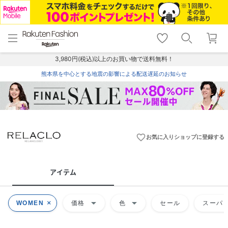
menu
home
search
favorite_border
shopping_cart
lock_outline
メニュー
トップ
検索
お気に入り
カート
ログイン
3,980円(税込)以上のお買い物で送料無料！
熊本県を中心とする地震の影響による配送遅延のお知らせ
favorite_border
お気に入りショップに登録する
アイテム
arrow_drop_down
arrow_drop_down
WOMEN
価格
色
セール
スーパー