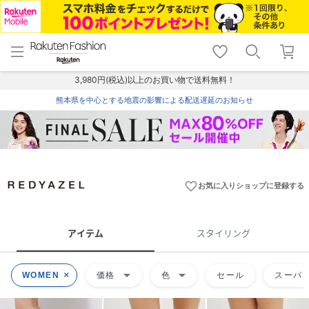
menu
home
search
favorite_border
shopping_cart
lock_outline
メニュー
トップ
検索
お気に入り
カート
ログイン
3,980円(税込)以上のお買い物で送料無料！
熊本県を中心とする地震の影響による配送遅延のお知らせ
favorite_border
お気に入りショップに登録する
アイテム
スタイリング
arrow_drop_down
arrow_drop_down
WOMEN
価格
色
セール
スーパー