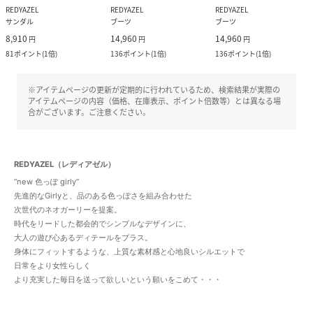
REDYAZEL
REDYAZEL
REDYAZEL
サンダル
ブーツ
ブーツ
8,910
14,960
14,960
円
円
円
81
ポイント
(
1倍
)
136
ポイント
(
1倍
)
136
ポイント
(
1倍
)
※アイテムページの更新が定期的に行われているため、検索結果が実際の
アイテムページの内容（価格、在庫表示、ポイント倍数等）とは異なる場
合がございます。ご注意ください。
REDYAZEL（レディアゼル）
“new 色っぽ girly”
先進的なGirlyと、品のある色っぽさを組み合わせた
次世代のネオガーリーを提案。
時代をリードした都会的でシンプルなデザインに、
大人の遊び心あるディテールをプラス。
身体にフィットするような、上質な素材感と心地良いシルエットで
日常をより女性らしく
より充実した毎日を送って欲しいという願いをこめて・・・