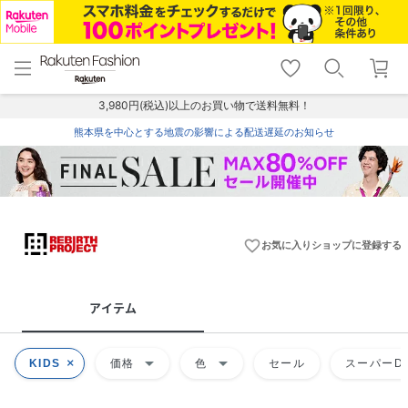
menu
home
search
favorite_border
shopping_cart
lock_outline
メニュー
トップ
検索
お気に入り
カート
ログイン
3,980円(税込)以上のお買い物で送料無料！
熊本県を中心とする地震の影響による配送遅延のお知らせ
favorite_border
お気に入りショップに登録する
アイテム
arrow_drop_down
arrow_drop_down
KIDS
価格
色
セール
スーパーDE