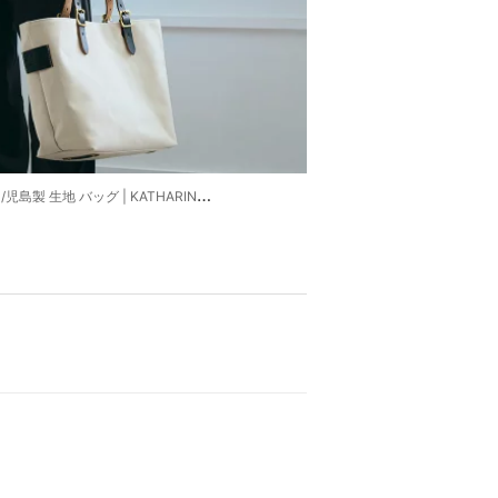
 バッグ | KATHARINE HAMNETT LONDON