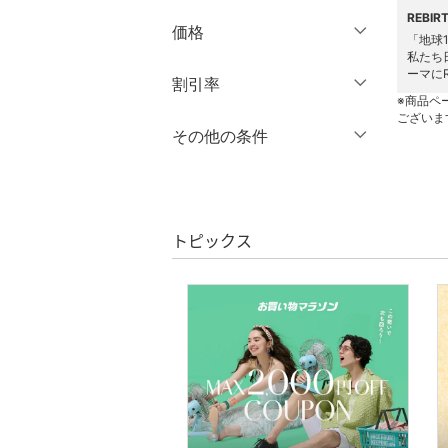
ブランド一覧からさがす >
REBI
価格
ワンピース・ドレス
「地球
私たち
ーマに
円
～
円
割引率
スカート
※商品ペ
ございま
オールインワン・オーバ
％OFF
～
％OFF
その他の条件
絞り込み
クリア
絞り込み
ーオール
クーポン対象のみ表示
絞り込み
バッグ
スーパーDEALのみ表示
トピックス
シューズ・靴
クリア
絞り込み
インナー・ルームウェア
靴下・レッグウェア
アクセサリー・腕時計
財布・ポーチ・ケース