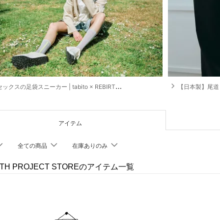
navigate_next
クスの足袋スニーカー | tabito × REBIRTH PROJECT
【日本製】尾道 /児島製 生地
アイテム
全ての商品
在庫ありのみ
RTH PROJECT STOREのアイテム一覧