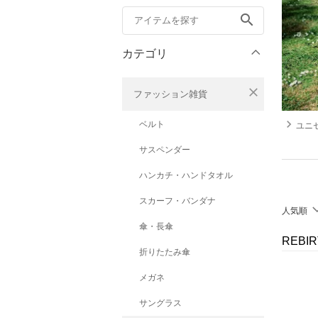
search
カテゴリ
close
ファッション雑貨
navigate_next
ベルト
ユニセッ
サスペンダー
ハンカチ・ハンドタオル
スカーフ・バンダナ
人気順
傘・長傘
REBI
折りたたみ傘
メガネ
サングラス