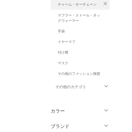
close
チャーム・キーチェーン
マフラー・ストール・ネッ
クウォーマー
手袋
イヤーマフ
付け襟
マスク
その他のファッション雑貨
その他のカテゴリ
トップス
カラー
ジャケット・アウター
ブランド
パンツ