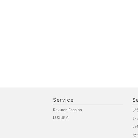
オ機器
スポーツ・アウトドア用
品
文房具
ペット用品
福袋・ギフト・その他
Service
S
Rakuten Fashion
ブ
LUXURY
シ
カ
セ