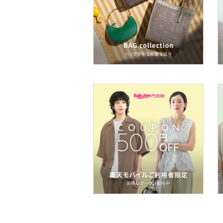
ネイル
ボディケア・オーラルケ
ア
ヘアケア
フレグランス
メイク道具・美容器具
コフレ・キット・セット
食器・調理器具・キッチ
ン用品
インテリア・生活雑貨
スマホグッズ・オーディ