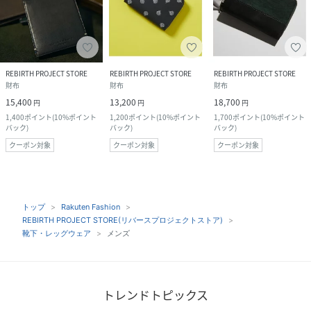
REBIRTH PROJECT STORE
REBIRTH PROJECT STORE
REBIRTH PROJECT STORE
財布
財布
財布
15,400
13,200
18,700
円
円
円
1,400
ポイント
(
10%ポイント
1,200
ポイント
(
10%ポイント
1,700
ポイント
(
10%ポイント
バック
)
バック
)
バック
)
クーポン対象
クーポン対象
クーポン対象
トップ
Rakuten Fashion
REBIRTH PROJECT STORE(リバースプロジェクトストア)
靴下・レッグウェア
メンズ
トレンドトピックス