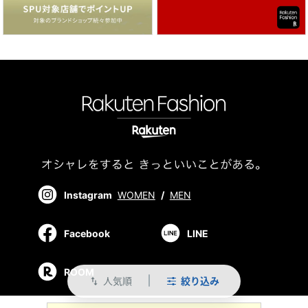
Instagram
WOMEN
/
MEN
Facebook
LINE
ROOM
人気順
絞り込み
swap_vert