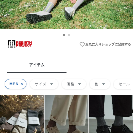
favorite_border
お気に入りショップに登録する
アイテム
arrow_drop_down
arrow_drop_down
arrow_drop_down
MEN
サイズ
価格
色
セール