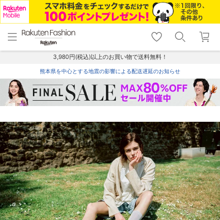
menu
home
search
favorite_border
shopping_cart
lock_outline
メニュー
トップ
検索
お気に入り
カート
ログイン
3,980円(税込)以上のお買い物で送料無料！
熊本県を中心とする地震の影響による配送遅延のお知らせ