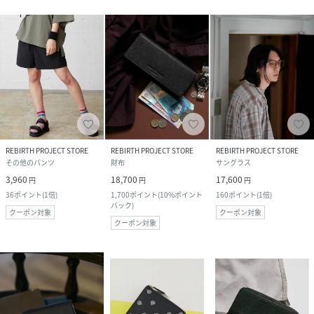
REBIRTH PROJECT STORE
REBIRTH PROJECT STORE
REBIRTH PROJECT STORE
その他のパンツ
財布
サングラス
3,960
18,700
17,600
円
円
円
36
ポイント
(
1倍
)
1,700
ポイント
(
10%ポイント
160
ポイント
(
1倍
)
バック
)
クーポン対象
クーポン対象
クーポン対象