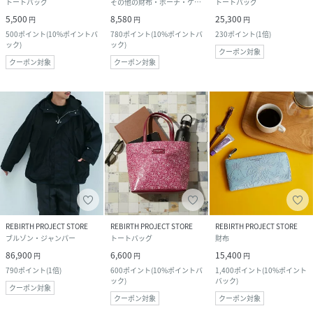
トートバッグ
その他の財布・ポーチ・ケース
トートバッグ
5,500
8,580
25,300
円
円
円
500
ポイント
(
10%ポイントバ
780
ポイント
(
10%ポイントバ
230
ポイント
(
1倍
)
ック
)
ック
)
クーポン対象
クーポン対象
クーポン対象
REBIRTH PROJECT STORE
REBIRTH PROJECT STORE
REBIRTH PROJECT STORE
ブルゾン・ジャンパー
トートバッグ
財布
86,900
6,600
15,400
円
円
円
790
ポイント
(
1倍
)
600
ポイント
(
10%ポイントバ
1,400
ポイント
(
10%ポイント
ック
)
バック
)
クーポン対象
クーポン対象
クーポン対象