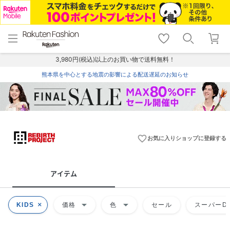
menu
home
search
favorite_border
shopping_cart
lock_outline
メニュー
トップ
検索
お気に入り
カート
ログイン
3,980円(税込)以上のお買い物で送料無料！
熊本県を中心とする地震の影響による配送遅延のお知らせ
favorite_border
お気に入りショップに登録する
アイテム
arrow_drop_down
arrow_drop_down
KIDS
価格
色
セール
スーパーDE