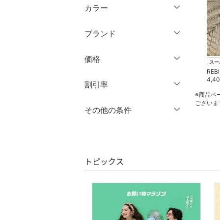
ウェア（S/M/L）
カラー
パンツ
～XS
S
ブランド
ワンピース・ドレス
M
L
ブランド一覧からさがす >
XL
XXL
価格
スカート
スー
REB
3XL～
フリー
4,4
オールインワン・オーバ
円
～
円
割引率
ーオール
※商品ペ
クリア
絞り込み
ございま
％OFF
～
％OFF
その他の条件
絞り込み
シューズ・靴
クリア
絞り込み
クーポン対象のみ表示
インナー・ルームウェア
絞り込み
スーパーDEALのみ表示
トピックス
靴下・レッグウェア
クリア
絞り込み
ファッション雑貨
アクセサリー・腕時計