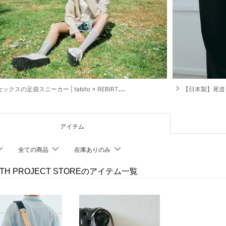
navigate_next
クスの足袋スニーカー | tabito × REBIRTH PROJECT
【日本製】尾道 /児島製 生地
アイテム
全ての商品
在庫ありのみ
RTH PROJECT STOREのアイテム一覧