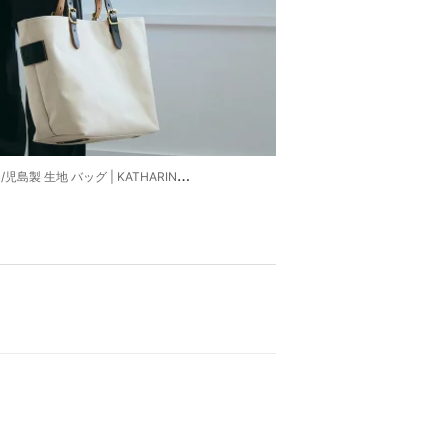
 バッグ | KATHARINE HAMNETT LONDON