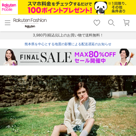
menu
home
search
favorite_border
shopping_cart
lock_outline
メニュー
トップ
検索
お気に入り
カート
ログイン
3,980円(税込)以上のお買い物で送料無料！
熊本県を中心とする地震の影響による配送遅延のお知らせ