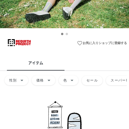
favorite_border
お気に入りショップに登録する
アイテム
arrow_drop_down
arrow_drop_down
arrow_drop_down
性別
価格
色
セール
スーパーD