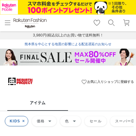
menu
home
search
favorite_border
shopping_cart
lock_outline
メニュー
トップ
検索
お気に入り
カート
ログイン
3,980円(税込)以上のお買い物で送料無料！
熊本県を中心とする地震の影響による配送遅延のお知らせ
favorite_border
お気に入りショップに登録する
アイテム
arrow_drop_down
arrow_drop_down
KIDS
価格
色
セール
スーパーDE