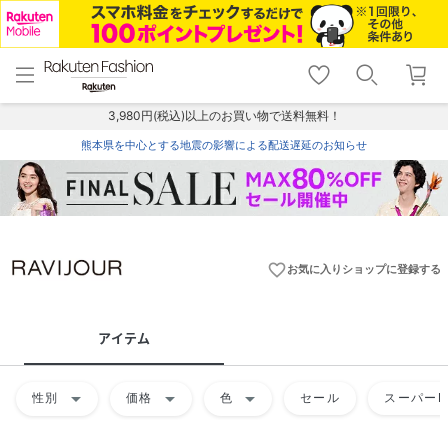
menu
home
search
favorite_border
shopping_cart
lock_outline
メニュー
トップ
検索
お気に入り
カート
ログイン
3,980円(税込)以上のお買い物で送料無料！
熊本県を中心とする地震の影響による配送遅延のお知らせ
favorite_border
お気に入りショップに登録する
アイテム
arrow_drop_down
arrow_drop_down
arrow_drop_down
性別
価格
色
セール
スーパーD