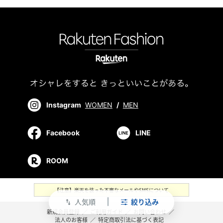
Instagram
WOMEN
/
MEN
Facebook
LINE
ROOM
【注意】楽天を装った不審なメールやSMSについて
人気順
絞り込み
swap_vert
新規会員登録
／
ご利用ガイド
／
お問い合わせ
／
法人のお客様
／
特定商取引法に基づく表記