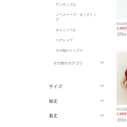
アンサンブル
ノースリーブ・タンクトッ
プ
RAGE
2,995
キャミソール
272
ポ
ベアトップ
その他のトップス
その他のカテゴリ
ジャケット・アウター
サイズ
パンツ
ウェア（S/M/L）
袖丈
ワンピース・ドレス
～XS
S
RAGE
2,995
着丈
スカート
ノースリーブ
M
L
272
ポ