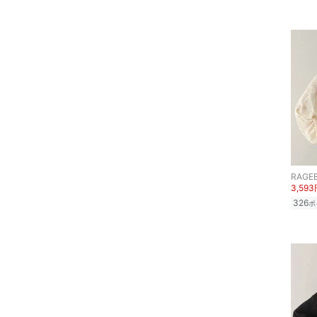
ア
ヘアケア
フレグランス
メイク道具・美容器具
コフレ・キット・セット
RAGE
食器・調理器具・キッチ
3,59
ン用品
326
ポ
インテリア・生活雑貨
スマホグッズ・オーディ
オ機器
スポーツ・アウトドア用