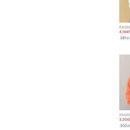
ヘアアクセサリー
マタニティウェア・ベビ
ー用品
RAGE
4,194
スーツ・フォーマル
381
ポ
水着・スイムグッズ
着物・浴衣・和装小物
スキンケア
ベースメイク
メイクアップ
RAGE
ネイル
3,30
300
ポ
ボディケア・オーラルケ