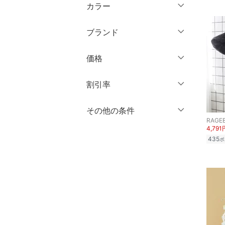
半袖
XL
XXL
カラー
オールインワン・オーバ
ショート丈
ーオール
七分袖・五分袖
3XL～
フリー
ミドル丈
ブランド
長袖
バッグ
ロング丈
クリア
絞り込み
ブランド一覧からさがす >
価格
シューズ・靴
クリア
絞り込み
クリア
絞り込み
円
～
円
割引率
インナー・ルームウェア
％OFF
～
％OFF
その他の条件
靴下・レッグウェア
絞り込み
クリア
絞り込み
RAGE
4,791
クーポン対象のみ表示
ファッション雑貨
絞り込み
435
ポ
スーパーDEALのみ表示
アクセサリー・腕時計
クリア
絞り込み
財布・ポーチ・ケース
帽子