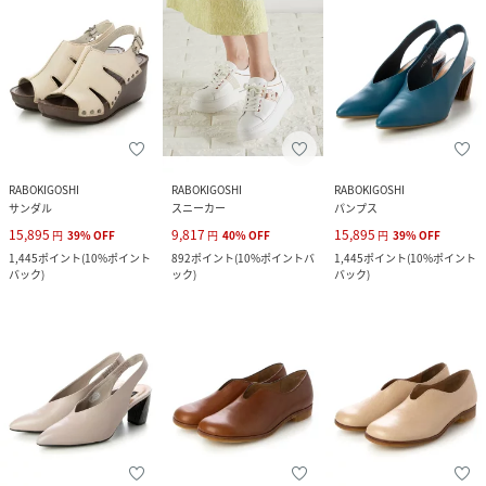
RABOKIGOSHI
RABOKIGOSHI
RABOKIGOSHI
サンダル
スニーカー
パンプス
15,895
9,817
15,895
円
39
%
OFF
円
40
%
OFF
円
39
%
OFF
1,445
ポイント
(
10%ポイント
892
ポイント
(
10%ポイントバ
1,445
ポイント
(
10%ポイント
バック
)
ック
)
バック
)