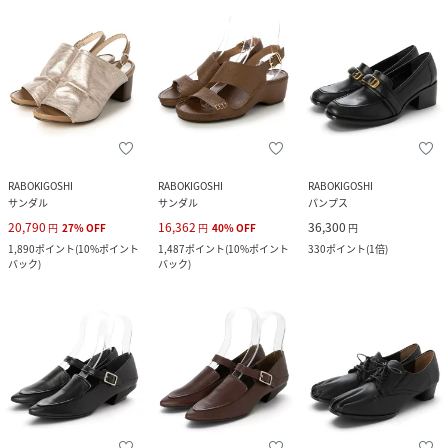
RABOKIGOSHI
RABOKIGOSHI
RABOKIGOSHI
サンダル
サンダル
パンプス
20,790
16,362
36,300
円
27
%
OFF
円
40
%
OFF
円
1,890
ポイント
(
10%ポイント
1,487
ポイント
(
10%ポイント
330
ポイント
(
1倍
)
バック
)
バック
)