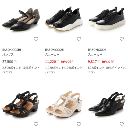
RABOKIGOSHI
RABOKIGOSHI
RABOKIGOSHI
パンプス
スニーカー
スニーカー
27,500
11,220
9,817
円
円
40
%
OFF
円
40
%
OFF
2,500
ポイント
(
10%ポイント
1,020
ポイント
(
10%ポイント
892
ポイント
(
10%ポイントバ
バック
)
バック
)
ック
)