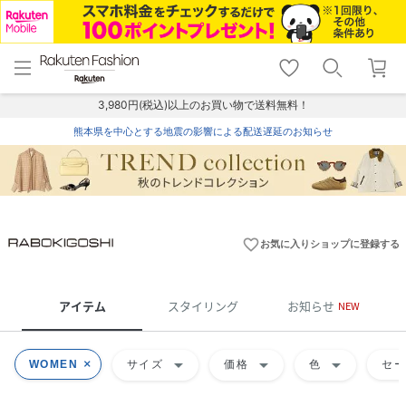
menu
home
search
favorite_border
shopping_cart
lock_outline
メニュー
トップ
検索
お気に入り
カート
ログイン
3,980円(税込)以上のお買い物で送料無料！
熊本県を中心とする地震の影響による配送遅延のお知らせ
favorite_border
お気に入りショップに登録する
アイテム
スタイリング
お知らせ
NEW
arrow_drop_down
arrow_drop_down
arrow_drop_down
WOMEN
サイズ
価格
色
セ