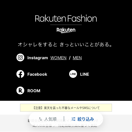
Instagram
WOMEN
/
MEN
Facebook
LINE
ROOM
【注意】楽天を装った不審なメールやSMSについて
人気順
絞り込み
swap_vert
新規会員登録
／
ご利用ガイド
／
お問い合わせ
／
法人のお客様
／
特定商取引法に基づく表記