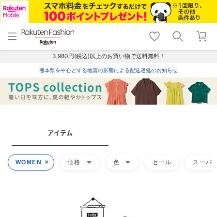
menu
home
search
favorite_border
shopping_cart
lock_outline
メニュー
トップ
検索
お気に入り
カート
ログイン
3,980円(税込)以上のお買い物で送料無料！
熊本県を中心とする地震の影響による配送遅延のお知らせ
アイテム
arrow_drop_down
arrow_drop_down
WOMEN
価格
色
セール
スーパー