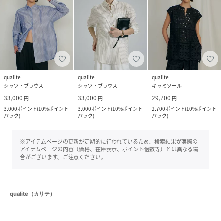
qualite
qualite
qualite
シャツ・ブラウス
シャツ・ブラウス
キャミソール
33,000
33,000
29,700
円
円
円
3,000
ポイント
(
10%ポイント
3,000
ポイント
(
10%ポイント
2,700
ポイント
(
10%ポイント
バック
)
バック
)
バック
)
※アイテムページの更新が定期的に行われているため、検索結果が実際の
アイテムページの内容（価格、在庫表示、ポイント倍数等）とは異なる場
合がございます。ご注意ください。
qualite（カリテ）