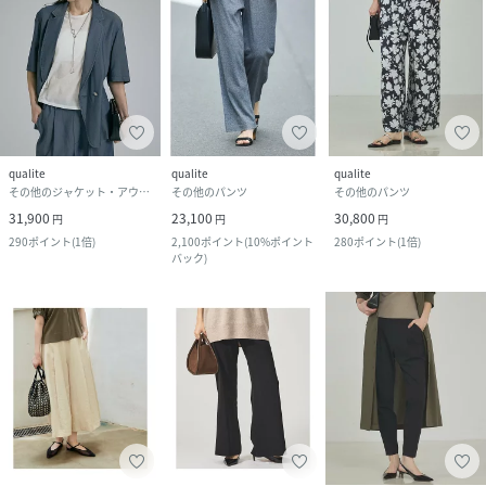
qualite
qualite
qualite
その他のジャケット・アウター
その他のパンツ
その他のパンツ
31,900
23,100
30,800
円
円
円
290
ポイント
(
1倍
)
2,100
ポイント
(
10%ポイント
280
ポイント
(
1倍
)
バック
)