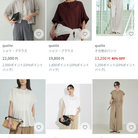
qualite
qualite
qualite
シャツ・ブラウス
シャツ・ブラウス
その他のパンツ
22,000
19,800
13,200
円
円
円
40
%
OFF
2,000
ポイント
(
10%ポイント
1,800
ポイント
(
10%ポイント
1,200
ポイント
(
10%ポイント
バック
)
バック
)
バック
)