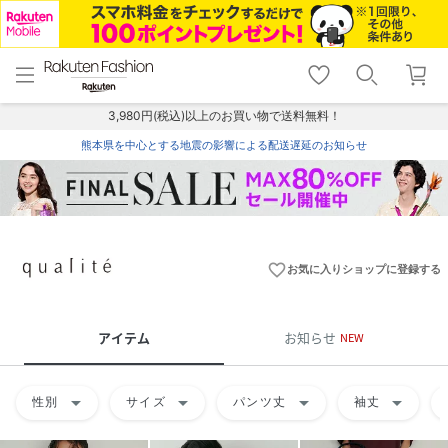
menu
home
search
favorite_border
shopping_cart
lock_outline
メニュー
トップ
検索
お気に入り
カート
ログイン
3,980円(税込)以上のお買い物で送料無料！
熊本県を中心とする地震の影響による配送遅延のお知らせ
favorite_border
お気に入りショップに登録する
アイテム
お知らせ
NEW
arrow_drop_down
arrow_drop_down
arrow_drop_down
arrow_drop_down
性別
サイズ
パンツ丈
袖丈