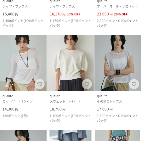
qualite
qualite
qualite
シャツ・ブラウス
シャツ・ブラウス
オーバーオール・サロペット
15,400
16,170
22,000
円
円
30
%
OFF
円
20
%
OFF
1,400
ポイント
(
10%ポイント
1,470
ポイント
(
10%ポイント
2,000
ポイント
(
10%ポイント
バック
)
バック
)
バック
)
qualite
qualite
qualite
カットソー・Tシャツ
スウェット・トレーナー
その他のトップス
14,300
18,700
17,600
円
円
円
130
ポイント
(
1倍
)
1,700
ポイント
(
10%ポイント
1,600
ポイント
(
10%ポイント
バック
)
バック
)