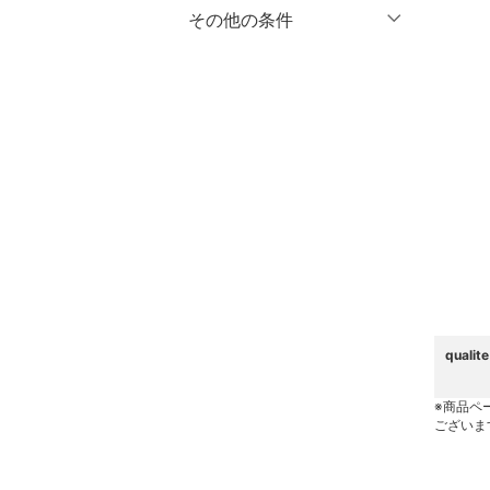
マタニティウェア・ベビ
％OFF
～
％OFF
その他の条件
絞り込み
クリア
絞り込み
ー用品
クーポン対象のみ表示
絞り込み
スーツ・フォーマル
スーパーDEALのみ表示
水着・スイムグッズ
クリア
絞り込み
着物・浴衣・和装小物
スキンケア
ベースメイク
メイクアップ
qual
ネイル
※商品ペ
ございま
ボディケア・オーラルケ
ア