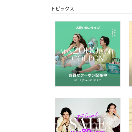
トピックス
ヘアケア
フレグランス
メイク道具・美容器具
コフレ・キット・セット
食器・調理器具・キッチ
ン用品
インテリア・生活雑貨
スマホグッズ・オーディ
オ機器
スポーツ・アウトドア用
品