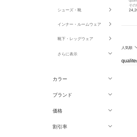
qualite
qualite
qual
その他のジャケット・アウター
その他のトップス
その
シューズ・靴
31,900円
24,200円
24,
インナー・ルームウェア
靴下・レッグウェア
人気順
さらに表示
qual
ファッション雑貨
カラー
アクセサリー・腕時計
ブランド
財布・ポーチ・ケース
ブランド一覧からさがす >
価格
帽子
円
～
円
割引率
ヘアアクセサリー