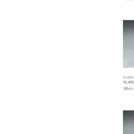
靴下・レッグウェア
絞り込み
スーパーDEALのみ表示
ファッション雑貨
クリア
絞り込み
アクセサリー・腕時計
財布・ポーチ・ケース
帽子
ヘアアクセサリー
PUMA
10,4
マタニティウェア・ベビ
95
ポイ
ー用品
スーツ・フォーマル
水着・スイムグッズ
着物・浴衣・和装小物