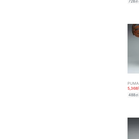
728
ポ
食器・調理器具・キッチ
ン用品
インテリア・生活雑貨
スマホグッズ・オーディ
オ機器
スポーツ・アウトドア用
品
PUMA
文房具
5,368
488
ポ
ペット用品
福袋・ギフト・その他