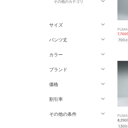
その他のカテゴリ
トップス
サイズ
ジャケット・アウター
PUMA
7,700
ウェア（S/M/L）
パンツ丈
700
ポ
ワンピース・ドレス
～XS
S
カラー
スカート
～ 3分丈
M
L
5分丈・ハーフ
XL
XXL
ブランド
オールインワン・オーバ
ーオール
7分丈・クロップド
3XL～
フリー
ブランド一覧からさがす >
価格
10分丈
バッグ
クリア
絞り込み
円
～
円
12分丈 ～
割引率
シューズ・靴
クリア
絞り込み
％OFF
～
％OFF
その他の条件
インナー・ルームウェア
絞り込み
PUMA
クリア
絞り込み
8,250
クーポン対象のみ表示
1,500