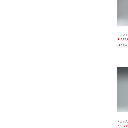
PUMA
3,575
325
ポ
PUMA
6,03