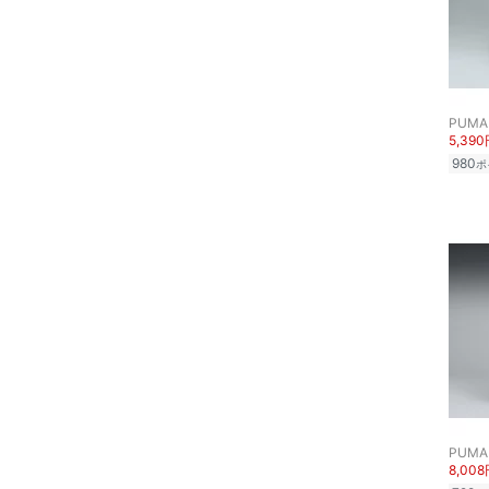
スキンケア
ベースメイク
PUMA
5,39
メイクアップ
980
ポ
ネイル
ボディケア・オーラルケ
ア
ヘアケア
フレグランス
メイク道具・美容器具
PUMA
8,00
コフレ・キット・セット