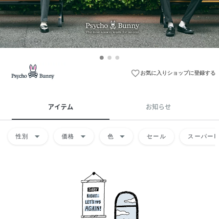
favorite_border
お気に入りショップに登録する
アイテム
お知らせ
arrow_drop_down
arrow_drop_down
arrow_drop_down
性別
価格
色
セール
スーパーD