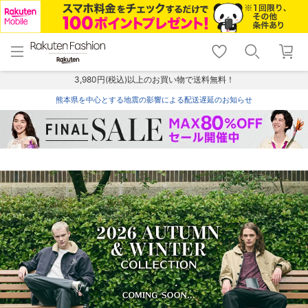
menu
home
search
favorite_border
shopping_cart
lock_outline
メニュー
トップ
検索
お気に入り
カート
ログイン
3,980円(税込)以上のお買い物で送料無料！
熊本県を中心とする地震の影響による配送遅延のお知らせ