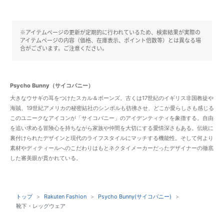
※アイテムページの更新が定期的に行われているため、検索結果が実際の
アイテムページの内容（価格、在庫表示、ポイント倍数等）とは異なる場
合がございます。ご注意ください。
Psycho Bunny（サイコバニー）
大きなウサギの耳をつけたスカル＆ボーンズ。古くは17世紀のイギリス非国教徒や
海賊、19世紀アメリカの秘密結社のシンボルも彷彿させ、どこか愛らしさも感じる
このユニークなアイコンが「サイコバニー」のアイデンティティを象徴する。自由
を追い求める冒険心を持ちながら家族や仲間を大切にする愛情深さもある。伝統に
裏付けられたデザインと現代のライフスタイルにマッチする機能性。そして何より
素材やディティールへのこだわりはもとネクタイメーカーだったデザイナーの徹底
した審美眼が貫かれている。
トップ
Rakuten Fashion
Psycho Bunny(サイコバニー)
靴下・レッグウェア