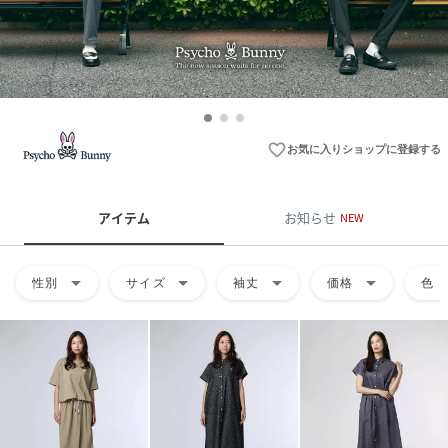
favorite_border
お気に入りショップに登録する
アイテム
お知らせ
NEW
arrow_drop_down
arrow_drop_down
arrow_drop_down
arrow_drop_down
arrow
性別
サイズ
袖丈
価格
色