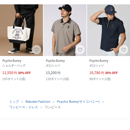
Psycho Bunny
Psycho Bunny
Psycho Bunny
ショルダーバッグ
ポロシャツ
ポロシャツ
11,550
13,200
10,780
円
30
%
OFF
円
円
30
%
OFF
105
ポイント
(
1倍
)
120
ポイント
(
1倍
)
98
ポイント
(
1倍
)
トップ
Rakuten Fashion
Psycho Bunny(サイコバニー)
ワンピース・ドレス
ワンピース