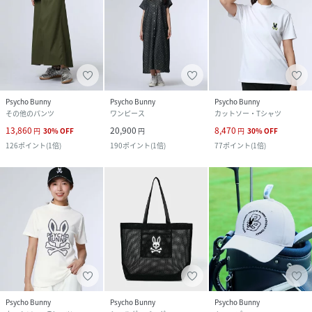
Psycho Bunny
Psycho Bunny
Psycho Bunny
その他のパンツ
ワンピース
カットソー・Tシャツ
13,860
20,900
8,470
円
30
%
OFF
円
円
30
%
OFF
126
ポイント
(
1倍
)
190
ポイント
(
1倍
)
77
ポイント
(
1倍
)
Psycho Bunny
Psycho Bunny
Psycho Bunny