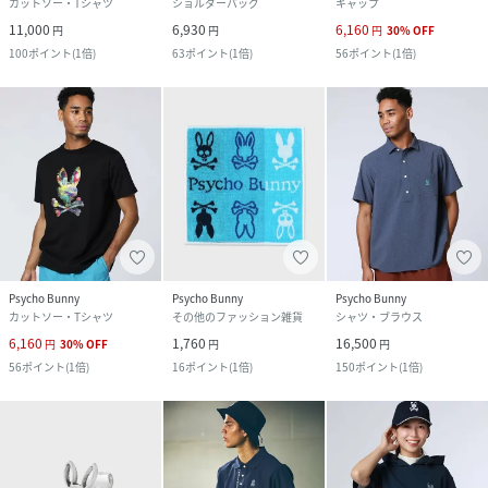
カットソー・Tシャツ
ショルダーバッグ
キャップ
11,000
6,930
6,160
円
円
円
30
%
OFF
100
ポイント
(
1倍
)
63
ポイント
(
1倍
)
56
ポイント
(
1倍
)
Psycho Bunny
Psycho Bunny
Psycho Bunny
カットソー・Tシャツ
その他のファッション雑貨
シャツ・ブラウス
6,160
1,760
16,500
円
30
%
OFF
円
円
56
ポイント
(
1倍
)
16
ポイント
(
1倍
)
150
ポイント
(
1倍
)