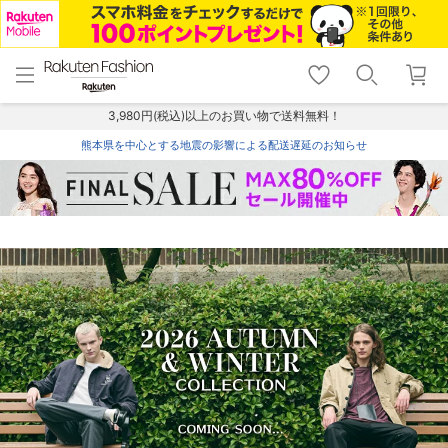
menu
home
search
favorite_border
shopping_cart
lock_outline
メニュー
トップ
検索
お気に入り
カート
ログイン
3,980円(税込)以上のお買い物で送料無料！
熊本県を中心とする地震の影響による配送遅延のお知らせ