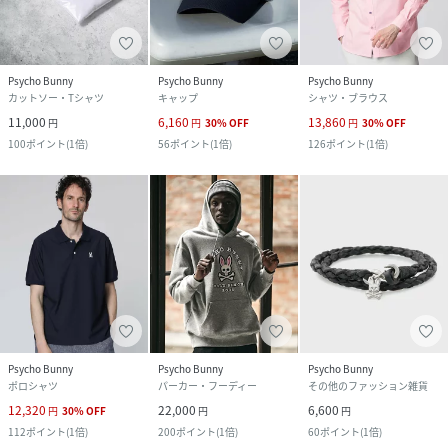
Psycho Bunny
Psycho Bunny
Psycho Bunny
カットソー・Tシャツ
キャップ
シャツ・ブラウス
11,000
6,160
13,860
円
円
30
%
OFF
円
30
%
OFF
100
ポイント
(
1倍
)
56
ポイント
(
1倍
)
126
ポイント
(
1倍
)
Psycho Bunny
Psycho Bunny
Psycho Bunny
ポロシャツ
パーカー・フーディー
その他のファッション雑貨
12,320
22,000
6,600
円
30
%
OFF
円
円
112
ポイント
(
1倍
)
200
ポイント
(
1倍
)
60
ポイント
(
1倍
)