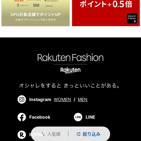
Instagram
WOMEN
/
MEN
Facebook
LINE
人気順
絞り込み
swap_vert
ROOM