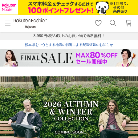
menu
home
search
favorite_border
shopping_cart
lock_outline
メニュー
トップ
検索
お気に入り
カート
ログイン
3,980円(税込)以上のお買い物で送料無料！
熊本県を中心とする地震の影響による配送遅延のお知らせ