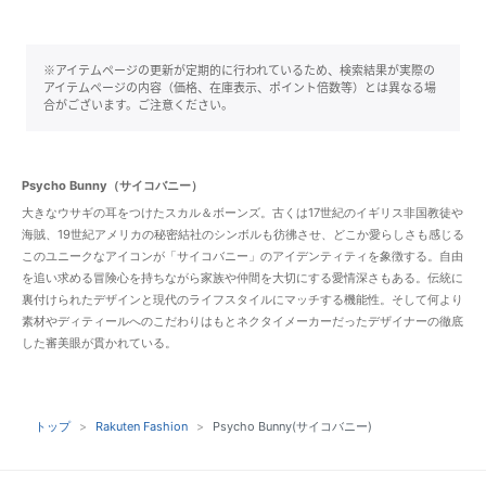
※アイテムページの更新が定期的に行われているため、検索結果が実際の
アイテムページの内容（価格、在庫表示、ポイント倍数等）とは異なる場
合がございます。ご注意ください。
Psycho Bunny（サイコバニー）
大きなウサギの耳をつけたスカル＆ボーンズ。古くは17世紀のイギリス非国教徒や
海賊、19世紀アメリカの秘密結社のシンボルも彷彿させ、どこか愛らしさも感じる
このユニークなアイコンが「サイコバニー」のアイデンティティを象徴する。自由
を追い求める冒険心を持ちながら家族や仲間を大切にする愛情深さもある。伝統に
裏付けられたデザインと現代のライフスタイルにマッチする機能性。そして何より
素材やディティールへのこだわりはもとネクタイメーカーだったデザイナーの徹底
した審美眼が貫かれている。
トップ
Rakuten Fashion
Psycho Bunny(サイコバニー)