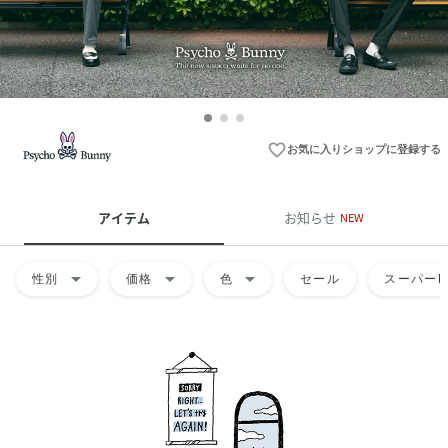
favorite_border
お気に入りショップに登録する
アイテム
お知らせ
NEW
arrow_drop_down
arrow_drop_down
arrow_drop_down
性別
価格
色
セール
スーパーD