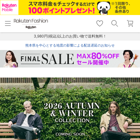
menu
home
search
favorite_border
shopping_cart
lock_outline
メニュー
トップ
検索
お気に入り
カート
ログイン
3,980円(税込)以上のお買い物で送料無料！
熊本県を中心とする地震の影響による配送遅延のお知らせ