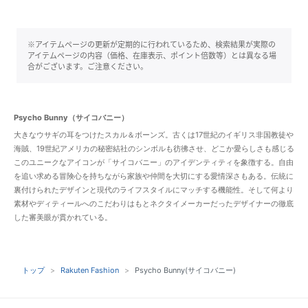
※アイテムページの更新が定期的に行われているため、検索結果が実際の
アイテムページの内容（価格、在庫表示、ポイント倍数等）とは異なる場
合がございます。ご注意ください。
Psycho Bunny（サイコバニー）
大きなウサギの耳をつけたスカル＆ボーンズ。古くは17世紀のイギリス非国教徒や
海賊、19世紀アメリカの秘密結社のシンボルも彷彿させ、どこか愛らしさも感じる
このユニークなアイコンが「サイコバニー」のアイデンティティを象徴する。自由
を追い求める冒険心を持ちながら家族や仲間を大切にする愛情深さもある。伝統に
裏付けられたデザインと現代のライフスタイルにマッチする機能性。そして何より
素材やディティールへのこだわりはもとネクタイメーカーだったデザイナーの徹底
した審美眼が貫かれている。
トップ
Rakuten Fashion
Psycho Bunny(サイコバニー)