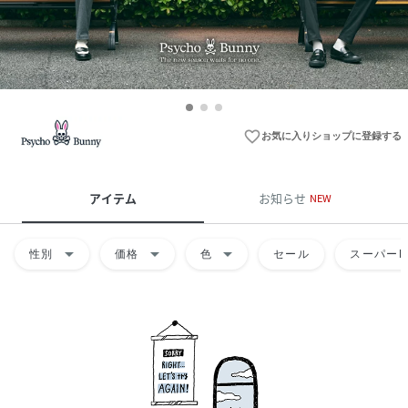
favorite_border
お気に入りショップに登録する
アイテム
お知らせ
NEW
arrow_drop_down
arrow_drop_down
arrow_drop_down
性別
価格
色
セール
スーパーD