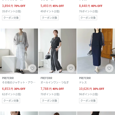
3,894
5,493
8,448
円
70
%
OFF
円
45
%
OFF
円
40
%
OFF
35
ポイント
(
1倍
)
49
ポイント
(
1倍
)
76
ポイント
(
1倍
)
クーポン対象
クーポン対象
クーポン対象
PREFERIR
PREFERIR
PREFERIR
その他のジャケット・アウター
オールインワン・つなぎ
ドレス
6,853
7,788
10,626
円
30
%
OFF
円
40
%
OFF
円
30
%
OFF
62
ポイント
(
1倍
)
70
ポイント
(
1倍
)
96
ポイント
(
1倍
)
クーポン対象
クーポン対象
クーポン対象