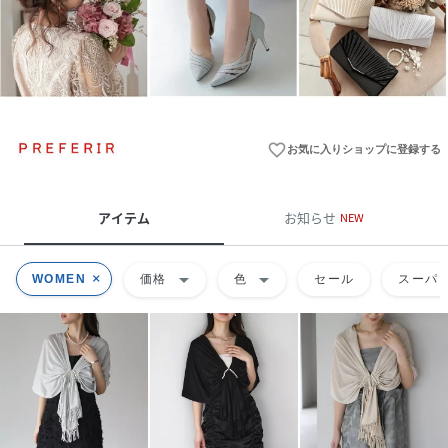
favorite_border
お気に入りショップに登録する
アイテム
お知らせ
NEW
arrow_drop_down
arrow_drop_down
WOMEN
価格
色
セール
スーパー