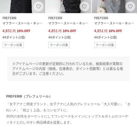
PREFERIR
PREFERIR
PREFERIR
マフラー・ストール・ネックウォーマー
マフラー・ストール・ネックウォーマー
マフラー・ストール・ネックウォーマー
4,851
4,851
4,851
円
10
%
OFF
円
10
%
OFF
円
10
%
OFF
44
ポイント
(
1倍
)
44
ポイント
(
1倍
)
44
ポイント
(
1倍
)
クーポン対象
クーポン対象
クーポン対象
※アイテムページの更新が定期的に行われているため、検索結果が実際の
アイテムページの内容（価格、在庫表示、ポイント倍数等）とは異なる場
合がございます。ご注意ください。
PREFERIR（プレフェリール）
「女子アナご用達ブランド」女子アナに人気のプレフェリール「大人可愛い」「き
れいメ」「程よく上品」をコンセプトに、
30代の女性をターゲットにしてワンピースをメインにトップス＆ボトムのコーデ
ィネイとのしやすい商品構成を提案します。