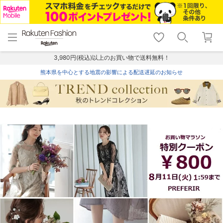
menu
home
search
favorite_border
shopping_cart
lock_outline
メニュー
トップ
検索
お気に入り
カート
ログイン
3,980円(税込)以上のお買い物で送料無料！
熊本県を中心とする地震の影響による配送遅延のお知らせ