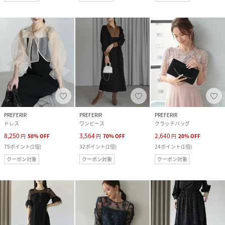
PREFERIR
PREFERIR
PREFERIR
ドレス
ワンピース
クラッチバッグ
8,250
3,564
2,640
円
50
%
OFF
円
70
%
OFF
円
20
%
OFF
75
ポイント
(
1倍
)
32
ポイント
(
1倍
)
24
ポイント
(
1倍
)
クーポン対象
クーポン対象
クーポン対象