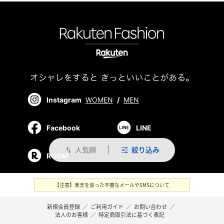
Instagram
WOMEN
/
MEN
Facebook
LINE
人気順
絞り込み
swap_vert
ROOM
【注意】楽天を装った不審なメールやSMSについて
新規会員登録
／
ご利用ガイド
／
お問い合わせ
／
法人のお客様
／
特定商取引法に基づく表記