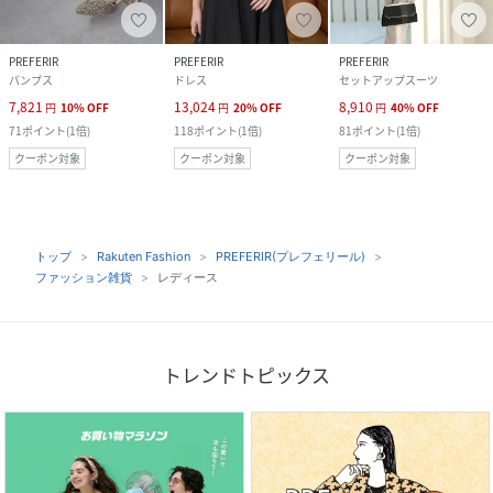
PREFERIR
PREFERIR
PREFERIR
パンプス
ドレス
セットアップスーツ
7,821
13,024
8,910
円
10
%
OFF
円
20
%
OFF
円
40
%
OFF
71
ポイント
(
1倍
)
118
ポイント
(
1倍
)
81
ポイント
(
1倍
)
クーポン対象
クーポン対象
クーポン対象
トップ
Rakuten Fashion
PREFERIR(プレフェリール)
ファッション雑貨
レディース
トレンドトピックス