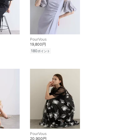
PourVous
19,800円
180
ポイント
PourVous
20,900円