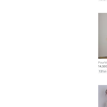
クーポン対象のみ表示
ファッション雑貨
絞り込み
スーパーDEALのみ表示
アクセサリー・腕時計
クリア
絞り込み
財布・ポーチ・ケース
帽子
ヘアアクセサリー
マタニティウェア・ベビ
PourV
ー用品
14,5
131
ポ
スーツ・フォーマル
水着・スイムグッズ
着物・浴衣・和装小物