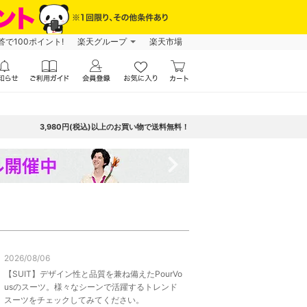
で100ポイント!
楽天グループ
楽天市場
3,980円(税込)以上のお買い物で送料無料！
navigate_next
2026/08/06
【SUIT】デザイン性と品質を兼ね備えたPourVo
usのスーツ。様々なシーンで活躍するトレンド
スーツをチェックしてみてください。