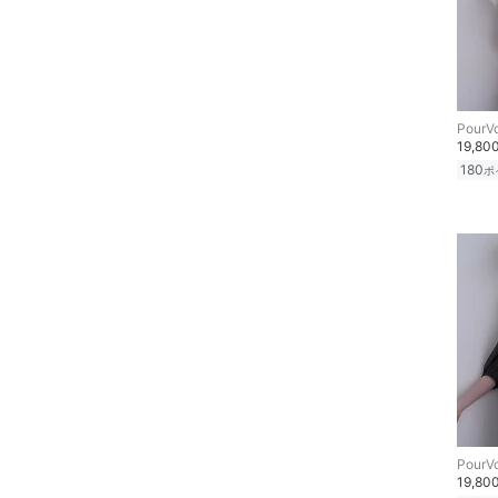
スキンケア
ベースメイク
メイクアップ
PourV
19,80
ネイル
180
ポ
ボディケア・オーラルケ
ア
ヘアケア
フレグランス
メイク道具・美容器具
コフレ・キット・セット
PourV
19,80
食器・調理器具・キッチ