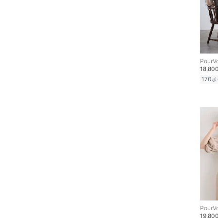
PourV
18,80
170
ポ
PourV
19,80