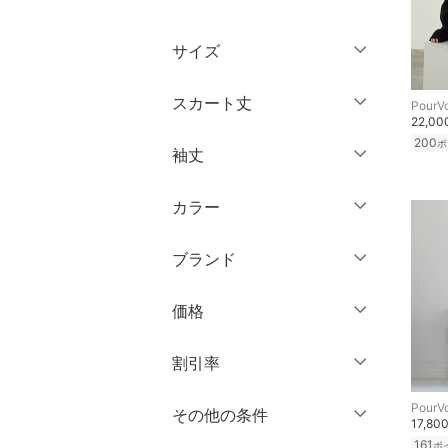
トップス
サイズ
ジャケット・アウター
ウェア（S/M/L）
スカート丈
PourV
パンツ
22,0
～XS
S
200
ポ
袖丈
スカート
ミニ丈・ショート丈
M
L
膝丈・ミディ丈
XL
XXL
カラー
オールインワン・オーバ
ノースリーブ
ーオール
ミモレ丈
3XL～
フリー
半袖
ブランド
ロング丈・マキシ丈
バッグ
七分袖・五分袖
クリア
絞り込み
ブランド一覧からさがす >
価格
シューズ・靴
クリア
絞り込み
長袖
円
～
円
割引率
インナー・ルームウェア
クリア
絞り込み
PourV
％OFF
～
％OFF
その他の条件
靴下・レッグウェア
絞り込み
17,80
クリア
絞り込み
161
ポ