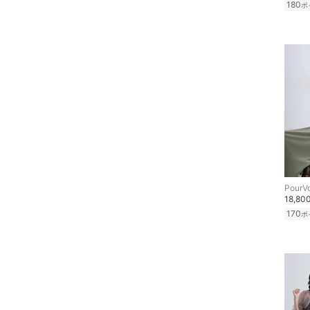
180
ポ
ン用品
インテリア・生活雑貨
スマホグッズ・オーディ
オ機器
スポーツ・アウトドア用
品
文房具
PourV
18,80
ペット用品
170
ポ
福袋・ギフト・その他