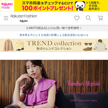
menu
home
search
favorite_border
shopping_cart
lock_outline
メニュー
トップ
検索
お気に入り
カート
ログイン
3,980円(税込)以上のお買い物で送料無料！
熊本県を中心とする地震の影響による配送遅延のお知らせ