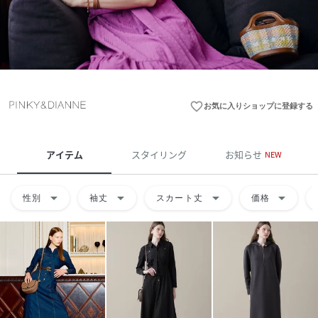
favorite_border
お気に入りショップに登録する
アイテム
スタイリング
お知らせ
NEW
arrow_drop_down
arrow_drop_down
arrow_drop_down
arrow_drop_down
性別
袖丈
スカート丈
価格