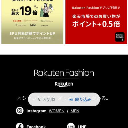
人気順
絞り込み
swap_vert
Instagram
WOMEN
/
MEN
Facebook
LINE