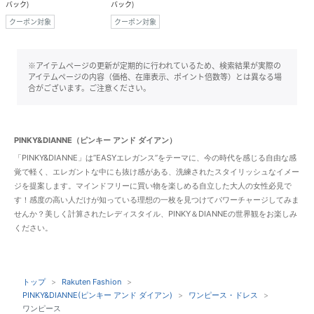
バック
)
バック
)
クーポン対象
クーポン対象
※アイテムページの更新が定期的に行われているため、検索結果が実際の
アイテムページの内容（価格、在庫表示、ポイント倍数等）とは異なる場
合がございます。ご注意ください。
PINKY&DIANNE（ピンキー アンド ダイアン）
「PINKY&DIANNE」は”EASYエレガンス”をテーマに、今の時代を感じる自由な感
覚で軽く、エレガントな中にも抜け感がある、洗練されたスタイリッシュなイメー
ジを提案します。マインドフリーに買い物を楽しめる自立した大人の女性必見で
す！感度の高い人だけが知っている理想の一枚を見つけてパワーチャージしてみま
せんか？美しく計算されたレディスタイル、PINKY＆DIANNEの世界観をお楽しみ
ください。
トップ
Rakuten Fashion
PINKY&DIANNE(ピンキー アンド ダイアン)
ワンピース・ドレス
ワンピース