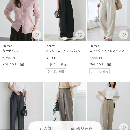
Pierrot
Pierrot
Pierrot
カーディガン
スラックス・ドレスパンツ
スラックス・ドレスパンツ
6,290
3,990
3,990
円
円
円
57
ポイント
(
1倍
)
36
ポイント
(
1倍
)
36
ポイント
(
1倍
)
クーポン対象
クーポン対象
人気順
絞り込み
swap_vert