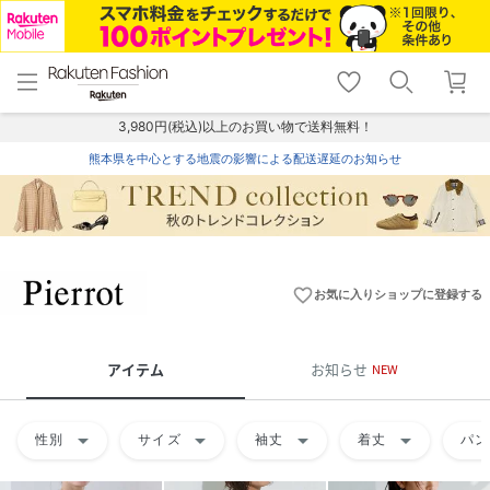
menu
home
search
favorite_border
shopping_cart
lock_outline
メニュー
トップ
検索
お気に入り
カート
ログイン
3,980円(税込)以上のお買い物で送料無料！
熊本県を中心とする地震の影響による配送遅延のお知らせ
favorite_border
お気に入りショップに登録する
アイテム
お知らせ
NEW
arrow_drop_down
arrow_drop_down
arrow_drop_down
arrow_drop_down
性別
サイズ
袖丈
着丈
パン