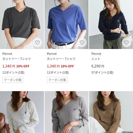
Pierrot
Pierrot
Pierrot
カットソー・Tシャツ
カットソー・Tシャツ
ニット
1,340
1,340
6,290
円
10
%
OFF
円
10
%
OFF
円
12
ポイント
(
1倍
)
12
ポイント
(
1倍
)
57
ポイント
(
1倍
)
クーポン対象
クーポン対象