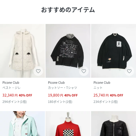
おすすめのアイテム
Picone Club
Picone Club
Picone Club
ベスト・ジレ
カットソー・Tシャツ
ニット
32,340
19,800
25,740
円
40
%
OFF
円
40
%
OFF
円
40
%
OFF
294
ポイント
(
1倍
)
180
ポイント
(
1倍
)
234
ポイント
(
1倍
)