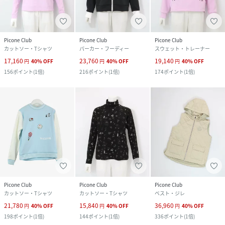
Picone Club
Picone Club
Picone Club
カットソー・Tシャツ
パーカー・フーディー
スウェット・トレーナー
17,160
23,760
19,140
円
40
%
OFF
円
40
%
OFF
円
40
%
OFF
156
ポイント
(
1倍
)
216
ポイント
(
1倍
)
174
ポイント
(
1倍
)
Picone Club
Picone Club
Picone Club
カットソー・Tシャツ
カットソー・Tシャツ
ベスト・ジレ
21,780
15,840
36,960
円
40
%
OFF
円
40
%
OFF
円
40
%
OFF
198
ポイント
(
1倍
)
144
ポイント
(
1倍
)
336
ポイント
(
1倍
)