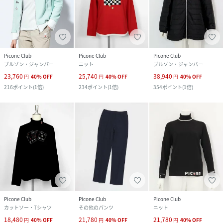
Picone Club
Picone Club
Picone Club
ブルゾン・ジャンパー
ニット
ブルゾン・ジャンパー
23,760
25,740
38,940
円
40
%
OFF
円
40
%
OFF
円
40
%
OFF
216
ポイント
(
1倍
)
234
ポイント
(
1倍
)
354
ポイント
(
1倍
)
Picone Club
Picone Club
Picone Club
カットソー・Tシャツ
その他のパンツ
ニット
18,480
21,780
21,780
円
40
%
OFF
円
40
%
OFF
円
40
%
OFF