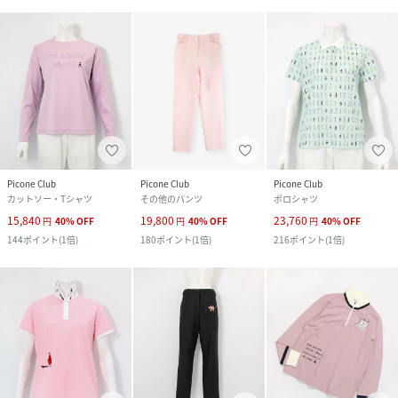
Picone Club
Picone Club
Picone Club
カットソー・Tシャツ
その他のパンツ
ポロシャツ
15,840
19,800
23,760
円
40
%
OFF
円
40
%
OFF
円
40
%
OFF
144
ポイント
(
1倍
)
180
ポイント
(
1倍
)
216
ポイント
(
1倍
)