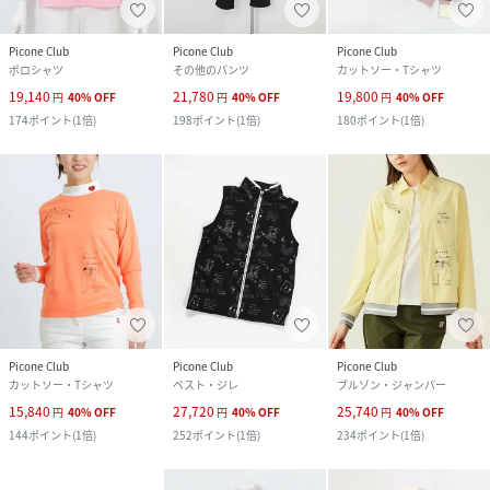
Picone Club
Picone Club
Picone Club
ポロシャツ
その他のパンツ
カットソー・Tシャツ
19,140
21,780
19,800
円
40
%
OFF
円
40
%
OFF
円
40
%
OFF
174
ポイント
(
1倍
)
198
ポイント
(
1倍
)
180
ポイント
(
1倍
)
Picone Club
Picone Club
Picone Club
カットソー・Tシャツ
ベスト・ジレ
ブルゾン・ジャンパー
15,840
27,720
25,740
円
40
%
OFF
円
40
%
OFF
円
40
%
OFF
144
ポイント
(
1倍
)
252
ポイント
(
1倍
)
234
ポイント
(
1倍
)