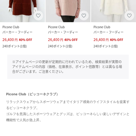
Picone Club
Picone Club
Picone Club
パーカー・フーディー
パーカー・フーディー
パーカー・フーディー
26,400
26,400
26,400
円
40
%
OFF
円
40
%
OFF
円
40
%
OFF
240
ポイント
(
1倍
)
240
ポイント
(
1倍
)
240
ポイント
(
1倍
)
※アイテムページの更新が定期的に行われているため、検索結果が実際の
アイテムページの内容（価格、在庫表示、ポイント倍数等）とは異なる場
合がございます。ご注意ください。
Picone Club（ピッコーネクラブ）
リラックスウェアからスポーツウェアまでイタリア感覚のライフスタイルを提案す
るピッコーネクラブ。
ゴルフを意識したスポーツウェアとグッズは、ピッコーネらしい楽しいデザインと
機能性で人気が急上昇。