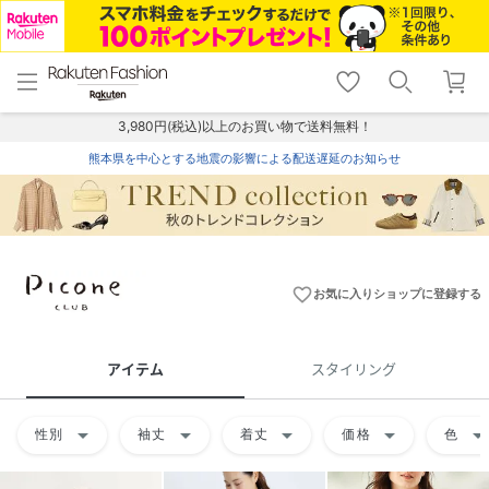
menu
home
search
favorite_border
shopping_cart
lock_outline
メニュー
トップ
検索
お気に入り
カート
ログイン
3,980円(税込)以上のお買い物で送料無料！
熊本県を中心とする地震の影響による配送遅延のお知らせ
favorite_border
お気に入りショップに登録する
アイテム
スタイリング
arrow_drop_down
arrow_drop_down
arrow_drop_down
arrow_drop_down
arrow_drop_do
性別
袖丈
着丈
価格
色