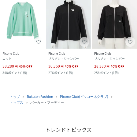
Picone Club
Picone Club
Picone Club
ニット
ブルゾン・ジャンパー
ブルゾン・ジャンパー
38,280
30,360
28,380
円
40
%
OFF
円
40
%
OFF
円
40
%
OFF
348
ポイント
(
1倍
)
276
ポイント
(
1倍
)
258
ポイント
(
1倍
)
トップ
Rakuten Fashion
Picone Club(ピッコーネクラブ)
トップス
パーカー・フーディー
トレンドトピックス