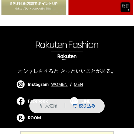
Instagram
WOMEN
/
MEN
Facebook
LINE
人気順
絞り込み
swap_vert
ROOM