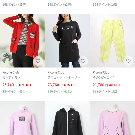
168
ポイント
(
1倍
)
198
ポイント
(
1倍
)
198
ポイント
(
1倍
)
Picone Club
Picone Club
Picone Club
カーディガン
スウェット・トレーナー
その他のパンツ
25,740
23,760
21,780
円
40
%
OFF
円
40
%
OFF
円
40
%
OFF
234
ポイント
(
1倍
)
216
ポイント
(
1倍
)
198
ポイント
(
1倍
)