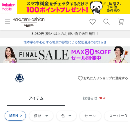
menu
home
search
favorite_border
shopping_cart
lock_outline
メニュー
トップ
検索
お気に入り
カート
ログイン
3,980円(税込)以上のお買い物で送料無料！
熊本県を中心とする地震の影響による配送遅延のお知らせ
favorite_border
お気に入りショップに登録する
アイテム
お知らせ
NEW
arrow_drop_down
arrow_drop_down
MEN
価格
色
セール
スーパーDE