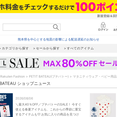
新規登録＆回答
熊本県を中心とする地震の影響による配送遅延のお知らせ
カテゴリから探す
セールから探す
すべてのアイテム
Rakuten Fashion
PETIT BATEAU(プチバトー)
マタニティウェア・ベビー用品
T BATEAU ショップニュース
2026/08/06
＼最大40％OFF／プチバトーのSALE！ 今すぐ
使える春夏アイテムも、これからの季節に重宝
するアイテムも♡ お気に入りの商品を見つけ