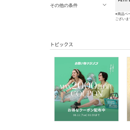
PETI
着物・浴衣・和装小物
％OFF
～
％OFF
その他の条件
絞り込み
クリア
絞り込み
※商品ペ
スキンケア
クーポン対象のみ表示
ございま
絞り込み
スーパーDEALのみ表示
ベースメイク
クリア
絞り込み
トピックス
メイクアップ
ネイル
ボディケア・オーラルケ
ア
ヘアケア
フレグランス
メイク道具・美容器具