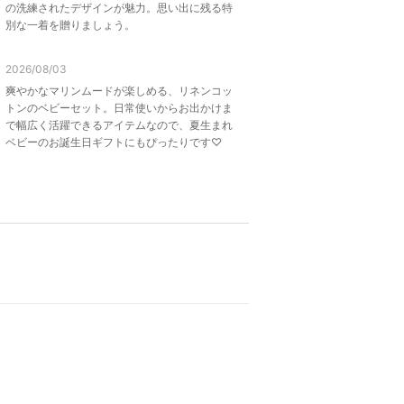
の洗練されたデザインが魅力。思い出に残る特
別な一着を贈りましょう。
2026/08/03
爽やかなマリンムードが楽しめる、リネンコッ
トンのベビーセット。日常使いからお出かけま
で幅広く活躍できるアイテムなので、夏生まれ
ベビーのお誕生日ギフトにもぴったりです♡