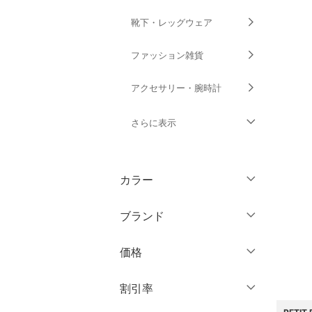
靴下・レッグウェア
ファッション雑貨
アクセサリー・腕時計
さらに表示
財布・ポーチ・ケース
カラー
帽子
ブランド
ヘアアクセサリー
ブランド一覧からさがす >
価格
スーツ・フォーマル
円
～
円
割引率
水着・スイムグッズ