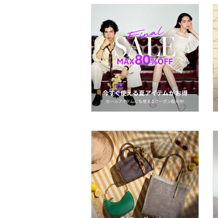
コフレ・キット・セット
食器・調理器具・キッチ
ン用品
インテリア・生活雑貨
スマホグッズ・オーディ
オ機器
スポーツ・アウトドア用
品
文房具
ペット用品
福袋・ギフト・その他