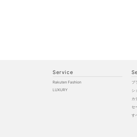
Service
S
Rakuten Fashion
ブ
LUXURY
シ
カ
セ
す