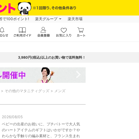
で100ポイント!
楽天グループ
楽天市場
3,980円(税込)以上のお買い物で送料無料！
navigate_next
その他のマタニティグッズ
メンズ
2026/08/05
ベビーの出産のお祝いに、プチバトーで大人気
のハートアイテムのギフトはいかがですか？や
わらかな手触りの編み素材と、フランス生まれ