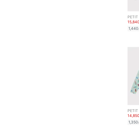
ー用品
スーツ・フォーマル
PETIT
15,84
1,440
水着・スイムグッズ
着物・浴衣・和装小物
スキンケア
ボディケア・オーラルケ
ア
ヘアケア
食器・調理器具・キッチ
PETIT
ン用品
14,85
1,350
インテリア・生活雑貨