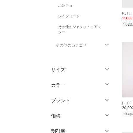
ポンチョ
PETIT
レインコート
11,88
1,080
その他のジャケット・アウ
ター
その他のカテゴリ
トップス
サイズ
パンツ
キッズサイズ（cm）
カラー
ワンピース・ドレス
～ 59
60 ～ 69
ブランド
スカート
PETIT
70 ～ 74
75 ～ 79
20,9
ブランド一覧からさがす >
190
ポ
80 ～ 84
85 ～ 89
価格
オールインワン・オーバ
ーオール
90 ～ 94
95 ～ 99
円
～
円
割引率