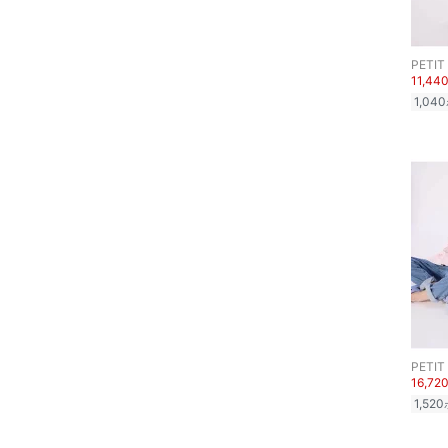
PETIT
11,44
1,040
PETIT
16,72
1,520