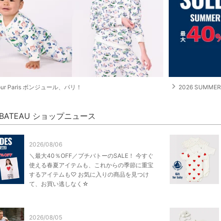
navigate_next
jour Paris ボンジュール、パリ！
2026 SUMMER
T BATEAU ショップニュース
2026/08/06
＼最大40％OFF／プチバトーのSALE！ 今すぐ
使える春夏アイテムも、これからの季節に重宝
するアイテムも♡ お気に入りの商品を見つけ
て、お買い逃しなく☆
2026/08/05