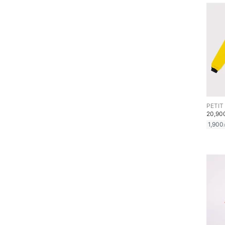
スマホグッズ・オーディ
オ機器
スポーツ・アウトドア用
品
文房具
福袋・ギフト・その他
PETIT
20,9
1,900