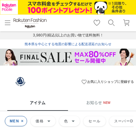
menu
home
search
favorite_border
shopping_cart
lock_outline
メニュー
トップ
検索
お気に入り
カート
ログイン
3,980円(税込)以上のお買い物で送料無料！
熊本県を中心とする地震の影響による配送遅延のお知らせ
favorite_border
お気に入りショップに登録する
アイテム
お知らせ
NEW
arrow_drop_down
arrow_drop_down
MEN
価格
色
セール
スーパーDE