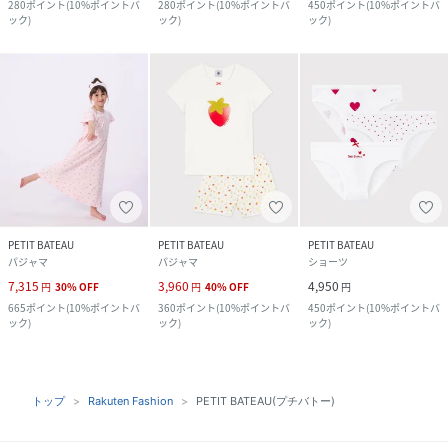
280
ポイント
(
10%ポイントバ
280
ポイント
(
10%ポイントバ
450
ポイント
(
10%ポイントバ
ック
)
ック
)
ック
)
PETIT BATEAU
PETIT BATEAU
PETIT BATEAU
パジャマ
パジャマ
ショーツ
7,315
3,960
4,950
円
30
%
OFF
円
40
%
OFF
円
665
ポイント
(
10%ポイントバ
360
ポイント
(
10%ポイントバ
450
ポイント
(
10%ポイントバ
ック
)
ック
)
ック
)
トップ
Rakuten Fashion
PETIT BATEAU(プチバトー)