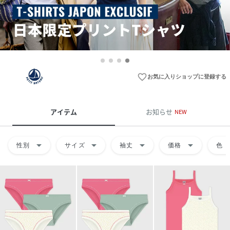
favorite_border
お気に入りショップに登録する
アイテム
お知らせ
NEW
arrow_drop_down
arrow_drop_down
arrow_drop_down
arrow_drop_down
arrow
性別
サイズ
袖丈
価格
色