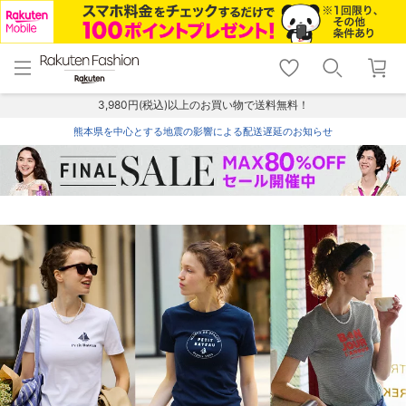
menu
home
search
favorite_border
shopping_cart
lock_outline
メニュー
トップ
検索
お気に入り
カート
ログイン
3,980円(税込)以上のお買い物で送料無料！
熊本県を中心とする地震の影響による配送遅延のお知らせ