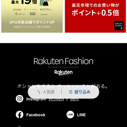
人気順
絞り込み
swap_vert
Instagram
WOMEN
/
MEN
Facebook
LINE