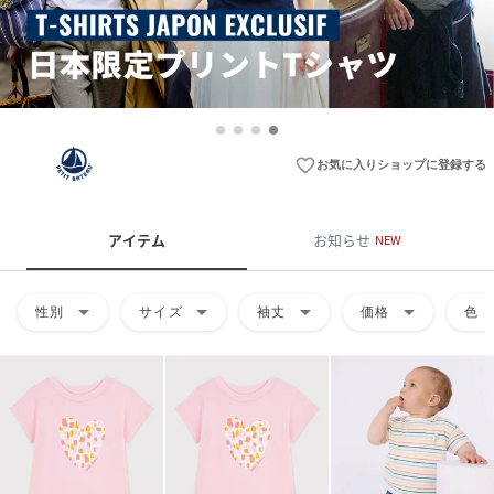
favorite_border
お気に入りショップに登録する
アイテム
お知らせ
NEW
arrow_drop_down
arrow_drop_down
arrow_drop_down
arrow_drop_down
arrow
性別
サイズ
袖丈
価格
色