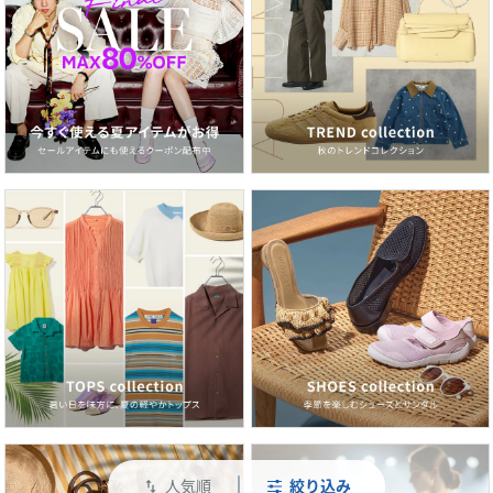
人気順
絞り込み
swap_vert