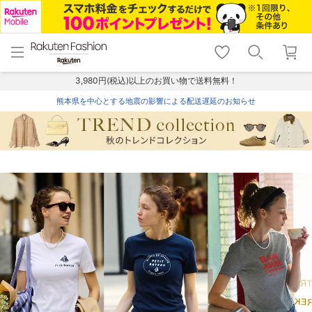
menu
home
search
favorite_border
shopping_cart
lock_outline
メニュー
トップ
検索
お気に入り
カート
ログイン
3,980円(税込)以上のお買い物で送料無料！
熊本県を中心とする地震の影響による配送遅延のお知らせ