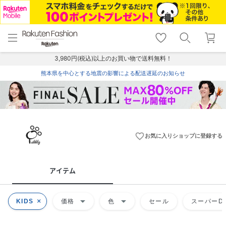
menu
home
search
favorite_border
shopping_cart
lock_outline
メニュー
トップ
検索
お気に入り
カート
ログイン
3,980円(税込)以上のお買い物で送料無料！
熊本県を中心とする地震の影響による配送遅延のお知らせ
favorite_border
お気に入りショップに登録する
アイテム
arrow_drop_down
arrow_drop_down
KIDS
価格
色
セール
スーパーDE