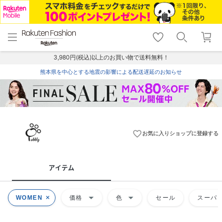
menu
home
search
favorite_border
shopping_cart
lock_outline
メニュー
トップ
検索
お気に入り
カート
ログイン
3,980円(税込)以上のお買い物で送料無料！
熊本県を中心とする地震の影響による配送遅延のお知らせ
favorite_border
お気に入りショップに登録する
アイテム
arrow_drop_down
arrow_drop_down
WOMEN
価格
色
セール
スーパー