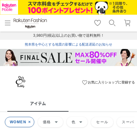
menu
home
search
favorite_border
shopping_cart
lock_outline
メニュー
トップ
検索
お気に入り
カート
ログイン
3,980円(税込)以上のお買い物で送料無料！
熊本県を中心とする地震の影響による配送遅延のお知らせ
favorite_border
お気に入りショップに登録する
アイテム
arrow_drop_down
arrow_drop_down
WOMEN
価格
色
セール
スーパー