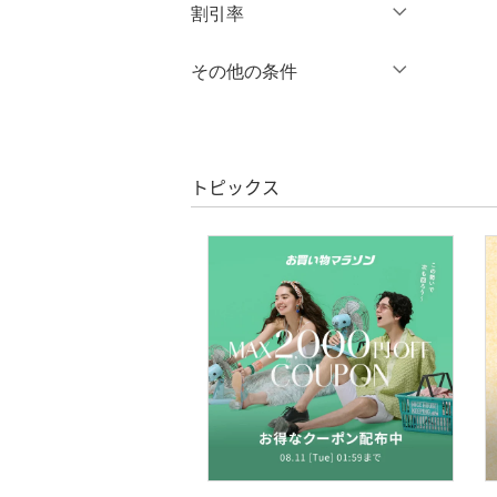
円
～
円
割引率
オールインワン・オーバ
ーオール
％OFF
～
％OFF
その他の条件
絞り込み
クリア
絞り込み
バッグ
クーポン対象のみ表示
絞り込み
シューズ・靴
スーパーDEALのみ表示
トピックス
インナー・ルームウェア
クリア
絞り込み
靴下・レッグウェア
ファッション雑貨
アクセサリー・腕時計
財布・ポーチ・ケース
帽子