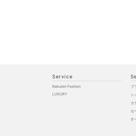
品
文房具
ペット用品
福袋・ギフト・その他
Service
S
Rakuten Fashion
ブ
LUXURY
シ
カ
セ
す