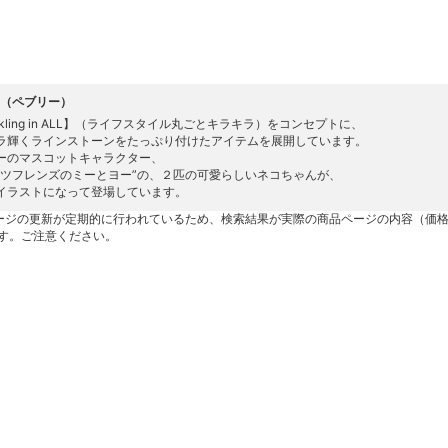
ly（ペブリー）
nkling in ALL】（ライフスタイル丸ごとキラキラ）をコンセプトに、
ラ輝くラインストーンをたっぷり付けたアイテムを展開しています。
ーのマスコットキャラクター、
ッツフレンズのミーとヨー”の、２匹の可愛らしいネコちゃんが、
イラストになって登場しています。
ージの更新が定期的に行われているため、検索結果が実際の商品ページの内容（価
す。ご注意ください。