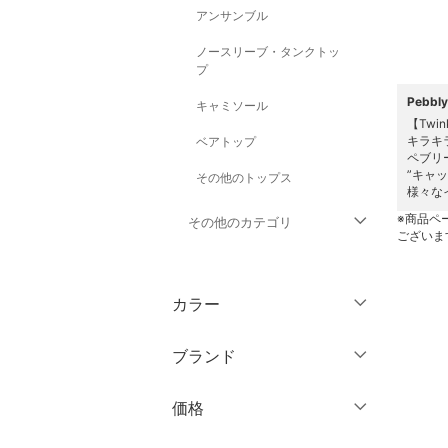
アンサンブル
ノースリーブ・タンクトッ
プ
Pebb
キャミソール
【Twi
キラキ
ベアトップ
ペブリ
”キャ
その他のトップス
様々な
※商品ペ
その他のカテゴリ
ございま
ジャケット・アウター
カラー
パンツ
ブランド
ワンピース・ドレス
ブランド一覧からさがす >
価格
スカート