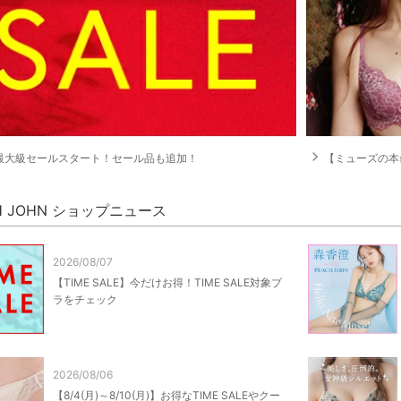
navigate_next
最大級セールスタート！セール品も追加！
【ミューズの本命ランジェリー
H JOHN ショップニュース
2026/08/07
【TIME SALE】今だけお得！TIME SALE対象ブ
ラをチェック
2026/08/06
【8/4(月)～8/10(月)】お得なTIME SALEやクー