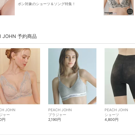
ポン対象のショーツ＆ソング特集！
H JOHN 予約商品
CH JOHN
PEACH JOHN
PEACH JOHN
ジャー
ブラジャー
ショーツ
90円
2,190円
4,800円