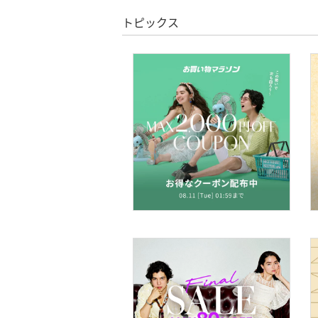
スマホグッズ・オーディ
オ機器
トピックス
スポーツ・アウトドア用
品
文房具
ペット用品
福袋・ギフト・その他