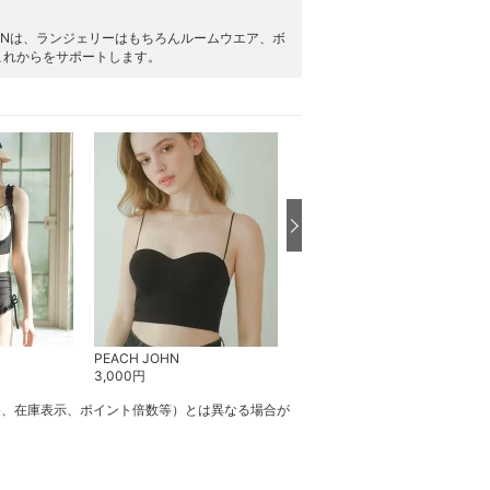
HNは、ランジェリーはもちろんルームウエア、ボ
これからをサポートします。
PEACH JOHN
PEACH JOHN
3,000
円
3,490
円
格、在庫表示、ポイント倍数等）とは異なる場合が