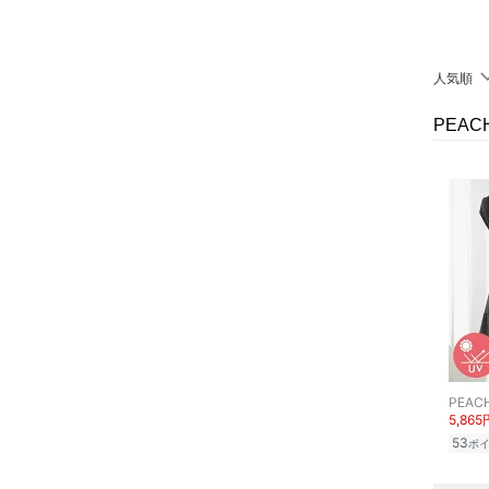
財布・ポーチ・ケース
人気順
帽子
PEA
ヘアアクセサリー
マタニティウェア・ベビ
ー用品
スーツ・フォーマル
着物・浴衣・和装小物
スキンケア
PEAC
5,865
ベースメイク
53
ポ
メイクアップ