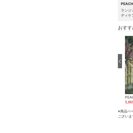
PEAC
ランジ
ネイル
ディケ
ボディケア・オーラルケ
おすす
ア
ヘアケア
フレグランス
メイク道具・美容器具
コフレ・キット・セット
PEACH JOHN
PEACH JOHN
PEA
食器・調理器具・キッチ
2,700
円
2,070
円
31
%OFF
5,86
ン用品
※商品ペ
ございま
インテリア・生活雑貨