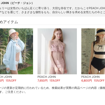
H JOHN（ピーチ・ジョン）
ェリーは女性のいちばん近くに寄り添う、大切な存在です。だからこそPEACH JO
アなどを通じて、さまざまな個性をもち、自分らしい輝きを求める女性たちの今と
めアイテム
CH JOHN
PEACH JOHN
PEACH JOHN
5
円
15
%OFF
7,650
円
15
%OFF
6,800
円
15
%OFF
ージの更新が定期的に行われているため、検索結果が実際の商品ページの内容（価
す。ご注意ください。