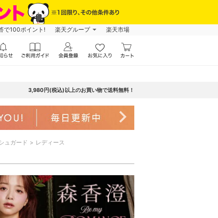
で100ポイント!
楽天グループ
楽天市場
3,980円(税込)以上のお買い物で送料無料！
navigate_next
シュガード
レディース