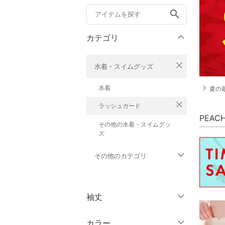
search
カテゴリ
close
水着・スイムグッズ
navigate_next
水着
夏の
close
ラッシュガード
PEAC
その他の水着・スイムグッ
ズ
その他のカテゴリ
トップス
袖丈
ジャケット・アウター
カラー