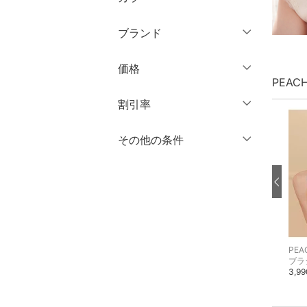
ノースリーブ
パンツ
半袖
ブランド
ワンピース・ドレス
七分袖・五分袖
ブランド一覧からさがす >
価格
スカート
長袖
PEAC
オールインワン・オーバ
円
～
円
割引率
クリア
絞り込み
ーオール
％OFF
～
％OFF
その他の条件
絞り込み
バッグ
クリア
絞り込み
クーポン対象のみ表示
シューズ・靴
絞り込み
スーパーDEALのみ表示
インナー・ルームウェア
クリア
絞り込み
靴下・レッグウェア
PEACH JOHN
PEACH JOHN
PEA
ブラジャー
その他のインナー・ルームウェア
ブラ
2,990円
2,700円
3,9
ファッション雑貨
アクセサリー・腕時計