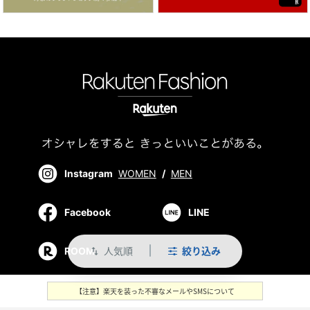
Instagram
WOMEN
/
MEN
Facebook
LINE
人気順
絞り込み
ROOM
swap_vert
【注意】楽天を装った不審なメールやSMSについて