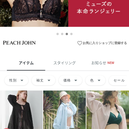
favorite_border
お気に入りショップに登録する
アイテム
スタイリング
お知らせ
NEW
arrow_drop_down
arrow_drop_down
arrow_drop_down
arrow_drop_down
性別
袖丈
価格
色
セール