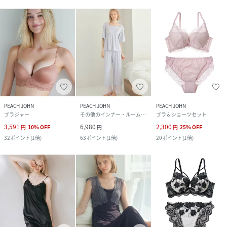
PEACH JOHN
PEACH JOHN
PEACH JOHN
ブラジャー
その他のインナー・ルームウェア
ブラ＆ショーツセット
3,591
6,980
2,300
円
10
%
OFF
円
円
25
%
OFF
32
ポイント
(
1倍
)
63
ポイント
(
1倍
)
20
ポイント
(
1倍
)