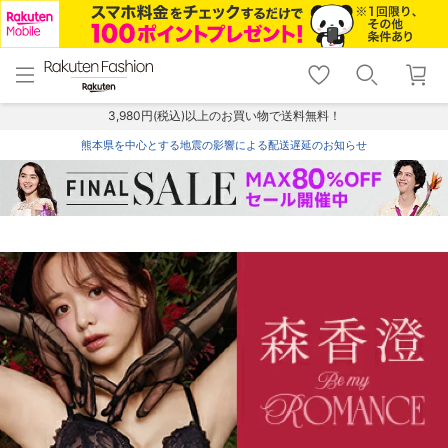
menu
home
search
favorite_border
shopping_cart
lock_outline
メニュー
トップ
検索
お気に入り
カート
ログイン
3,980円(税込)以上のお買い物で送料無料！
熊本県を中心とする地震の影響による配送遅延のお知らせ