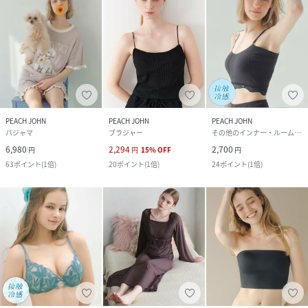
PEACH JOHN
PEACH JOHN
PEACH JOHN
パジャマ
ブラジャー
その他のインナー・ルームウェア
6,980
2,294
2,700
円
円
15
%
OFF
円
63
ポイント
(
1倍
)
20
ポイント
(
1倍
)
24
ポイント
(
1倍
)