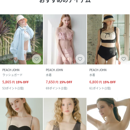
PEACH JOHN
PEACH JOHN
PEACH JOHN
ラッシュガード
水着
水着
5,865
7,650
6,800
円
15
%
OFF
円
15
%
OFF
円
15
%
OFF
53
ポイント
(
1倍
)
69
ポイント
(
1倍
)
61
ポイント
(
1倍
)