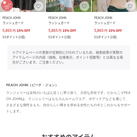
PEACH JOHN
PEACH JOHN
PEACH JOHN
ラッシュガード
ラッシュガード
ラッシュガード
5,865
5,865
5,865
円
15
%
OFF
円
15
%
OFF
円
15
%
OFF
53
ポイント
(
1倍
)
53
ポイント
(
1倍
)
53
ポイント
(
1倍
)
※アイテムページの更新が定期的に行われているため、検索結果が実際の
アイテムページの内容（価格、在庫表示、ポイント倍数等）とは異なる場
合がございます。ご注意ください。
PEACH JOHN（ピーチ・ジョン）
ランジェリーは女性のいちばん近くに寄り添う、大切な存在です。だからこそPEA
CH JOHNは、ランジェリーはもちろんルームウエア、ボディケアなどを通じて、
さまざまな個性をもち、自分らしい輝きを求める女性たちの今とこれからをサポー
トします。
おすすめのアイテム