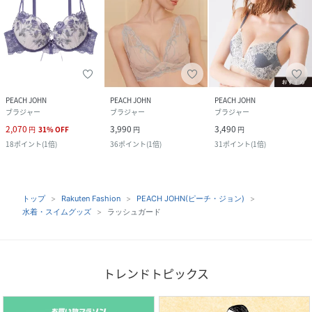
PEACH JOHN
PEACH JOHN
PEACH JOHN
ブラジャー
ブラジャー
ブラジャー
2,070
3,990
3,490
円
31
%
OFF
円
円
18
ポイント
(
1倍
)
36
ポイント
(
1倍
)
31
ポイント
(
1倍
)
トップ
Rakuten Fashion
PEACH JOHN(ピーチ・ジョン)
水着・スイムグッズ
ラッシュガード
トレンドトピックス