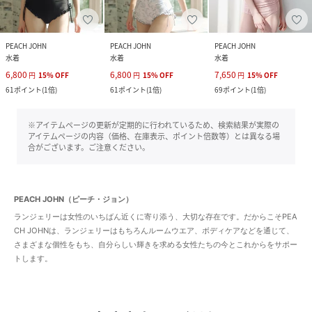
PEACH JOHN
PEACH JOHN
PEACH JOHN
水着
水着
水着
6,800
6,800
7,650
円
15
%
OFF
円
15
%
OFF
円
15
%
OFF
61
ポイント
(
1倍
)
61
ポイント
(
1倍
)
69
ポイント
(
1倍
)
※アイテムページの更新が定期的に行われているため、検索結果が実際の
アイテムページの内容（価格、在庫表示、ポイント倍数等）とは異なる場
合がございます。ご注意ください。
PEACH JOHN（ピーチ・ジョン）
ランジェリーは女性のいちばん近くに寄り添う、大切な存在です。だからこそPEA
CH JOHNは、ランジェリーはもちろんルームウエア、ボディケアなどを通じて、
さまざまな個性をもち、自分らしい輝きを求める女性たちの今とこれからをサポー
トします。