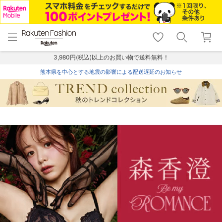
menu
home
search
favorite_border
shopping_cart
lock_outline
メニュー
トップ
検索
お気に入り
カート
ログイン
3,980円(税込)以上のお買い物で送料無料！
熊本県を中心とする地震の影響による配送遅延のお知らせ