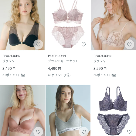
PEACH JOHN
PEACH JOHN
PEACH JOHN
ブラジャー
ブラ＆ショーツセット
ブラジャー
3,490
4,490
3,990
円
円
円
31
ポイント
(
1倍
)
40
ポイント
(
1倍
)
36
ポイント
(
1倍
)