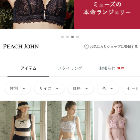
favorite_border
お気に入りショップに登録する
アイテム
スタイリング
お知らせ
NEW
arrow_drop_down
arrow_drop_down
arrow_drop_down
arrow_drop_down
性別
サイズ
価格
色
セール