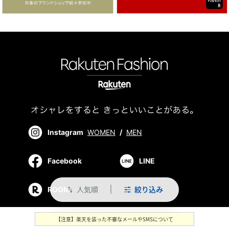
Instagram
WOMEN
/
MEN
Facebook
LINE
人気順
絞り込み
ROOM
swap_vert
【注意】楽天を装った不審なメールやSMSについて