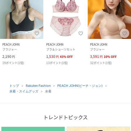
PEACH JOHN
PEACH JOHN
PEACH JOHN
ブラジャー
ブラ＆ショーツセット
ブラジャー
2,190
1,530
3,591
円
円
43
%
OFF
円
10
%
OFF
19
ポイント
(
1倍
)
13
ポイント
(
1倍
)
32
ポイント
(
1倍
)
トップ
Rakuten Fashion
PEACH JOHN(ピーチ・ジョン)
水着・スイムグッズ
水着
トレンドトピックス