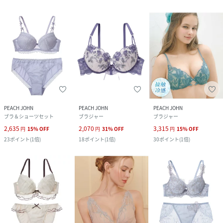
PEACH JOHN
PEACH JOHN
PEACH JOHN
ブラ＆ショーツセット
ブラジャー
ブラジャー
2,635
2,070
3,315
円
15
%
OFF
円
31
%
OFF
円
15
%
OFF
23
ポイント
(
1倍
)
18
ポイント
(
1倍
)
30
ポイント
(
1倍
)