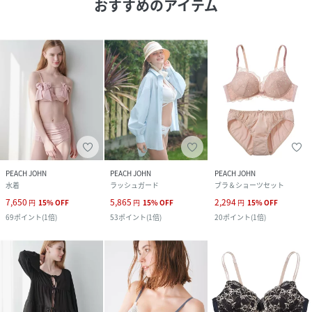
おすすめのアイテム
PEACH JOHN
PEACH JOHN
PEACH JOHN
水着
ラッシュガード
ブラ＆ショーツセット
7,650
5,865
2,294
円
15
%
OFF
円
15
%
OFF
円
15
%
OFF
69
ポイント
(
1倍
)
53
ポイント
(
1倍
)
20
ポイント
(
1倍
)