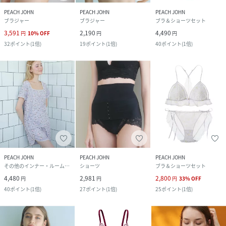
PEACH JOHN
PEACH JOHN
PEACH JOHN
ブラジャー
ブラジャー
ブラ＆ショーツセット
3,591
2,190
4,490
円
10
%
OFF
円
円
32
ポイント
(
1倍
)
19
ポイント
(
1倍
)
40
ポイント
(
1倍
)
PEACH JOHN
PEACH JOHN
PEACH JOHN
その他のインナー・ルームウェア
ショーツ
ブラ＆ショーツセット
4,480
2,981
2,800
円
円
円
33
%
OFF
40
ポイント
(
1倍
)
27
ポイント
(
1倍
)
25
ポイント
(
1倍
)