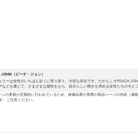
H JOHN（ピーチ・ジョン）
ェリーは女性のいちばん近くに寄り添う、大切な存在です。だからこそPEACH JO
アなどを通じて、さまざまな個性をもち、自分らしい輝きを求める女性たちの今と
ージの更新が定期的に行われているため、検索結果が実際の商品ページの内容（価
す。ご注意ください。