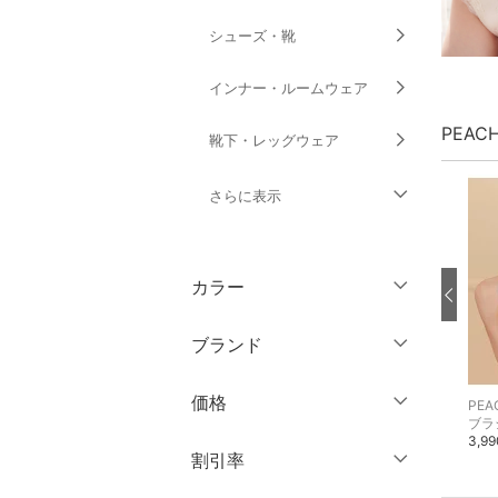
シューズ・靴
インナー・ルームウェア
PEAC
靴下・レッグウェア
さらに表示
ファッション雑貨
カラー
アクセサリー・腕時計
ブランド
財布・ポーチ・ケース
ブランド一覧からさがす >
価格
PEACH JOHN
PEACH JOHN
PEA
帽子
ブラジャー
ブラ＆ショーツセット
ブラ
2,805円
2,635円
3,9
15%OFF
15%OFF
円
～
円
割引率
ヘアアクセサリー