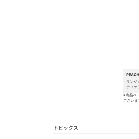
ヘアケア
フレグランス
メイク道具・美容器具
コフレ・キット・セット
食器・調理器具・キッチ
ン用品
PEAC
ランジ
インテリア・生活雑貨
ディケ
※商品ペ
ございま
スマホグッズ・オーディ
オ機器
スポーツ・アウトドア用
トピックス
品