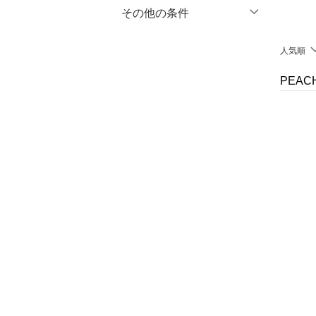
マタニティウェア・ベビ
％OFF
～
％OFF
その他の条件
絞り込み
クリア
絞り込み
ー用品
クーポン対象のみ表示
人気順
絞り込み
スーツ・フォーマル
スーパーDEALのみ表示
PEA
水着・スイムグッズ
クリア
絞り込み
着物・浴衣・和装小物
スキンケア
ベースメイク
メイクアップ
ネイル
ボディケア・オーラルケ
ア