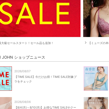
navigate_next
最大級セールスタート！セール品も追加！
【ミューズの本命ランジェリー
H JOHN ショップニュース
2026/08/07
【TIME SALE】今だけお得！TIME SALE対象ブ
ラをチェック
2026/08/06
【8/4(月)～8/10(月)】お得なTIME SALEやクー