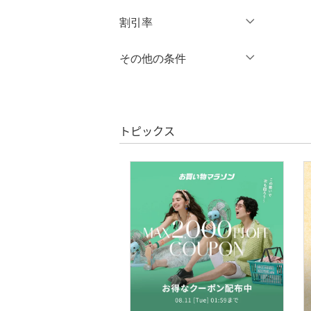
円
～
円
割引率
ワンピース・ドレス
％OFF
～
％OFF
その他の条件
スカート
絞り込み
クーポン対象のみ表示
オールインワン・オーバ
絞り込み
クリア
絞り込み
ーオール
スーパーDEALのみ表示
トピックス
バッグ
クリア
絞り込み
シューズ・靴
インナー・ルームウェア
靴下・レッグウェア
アクセサリー・腕時計
財布・ポーチ・ケース