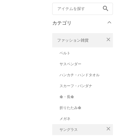
search
カテゴリ
close
ファッション雑貨
ベルト
サスペンダー
ハンカチ・ハンドタオル
スカーフ・バンダナ
傘・長傘
折りたたみ傘
メガネ
close
サングラス