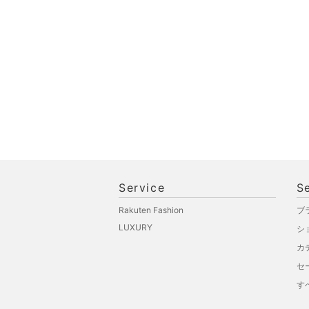
オ機器
スポーツ・アウトドア用
品
文房具
ペット用品
福袋・ギフト・その他
Service
S
Rakuten Fashion
ブ
LUXURY
シ
カ
セ
す