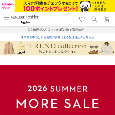
menu
home
search
favorite_border
shopping_cart
lock_outline
メニュー
トップ
検索
お気に入り
カート
ログイン
3,980円(税込)以上のお買い物で送料無料！
熊本県を中心とする地震の影響による配送遅延のお知らせ