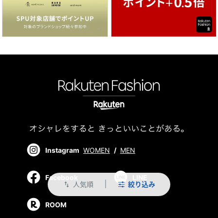
Instagram
WOMEN
/
MEN
Facebook
LINE
人気順
絞り込み
swap_vert
ROOM