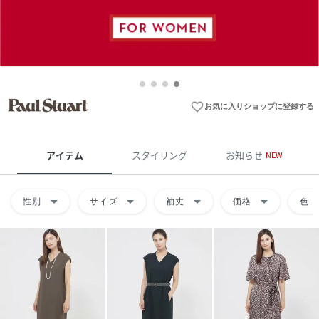
favorite_border
お気に入りショップに登録する
アイテム
スタイリング
お知らせ
NEW
arrow_drop_down
arrow_drop_down
arrow_drop_down
arrow_drop_down
arrow
性別
サイズ
袖丈
価格
色