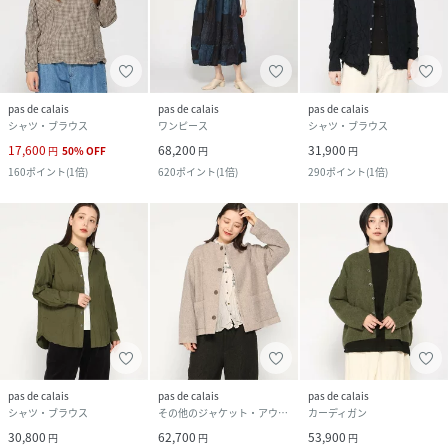
pas de calais
pas de calais
pas de calais
シャツ・ブラウス
ワンピース
シャツ・ブラウス
17,600
68,200
31,900
円
50
%
OFF
円
円
160
ポイント
(
1倍
)
620
ポイント
(
1倍
)
290
ポイント
(
1倍
)
pas de calais
pas de calais
pas de calais
シャツ・ブラウス
その他のジャケット・アウター
カーディガン
30,800
62,700
53,900
円
円
円