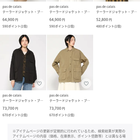
pas de calais
pas de calais
pas de calais
テーラードジャケット・ブレザー
テーラードジャケット・ブレザー
テーラードジャケット・ブレザー
64,900
64,900
52,800
円
円
円
590
ポイント
(
1倍
)
590
ポイント
(
1倍
)
480
ポイント
(
1倍
)
pas de calais
pas de calais
テーラードジャケット・ブレザー
テーラードジャケット・ブレザー
73,700
73,700
円
円
670
ポイント
(
1倍
)
670
ポイント
(
1倍
)
※アイテムページの更新が定期的に行われているため、検索結果が実際の
アイテムページの内容（価格、在庫表示、ポイント倍数等）とは異なる場