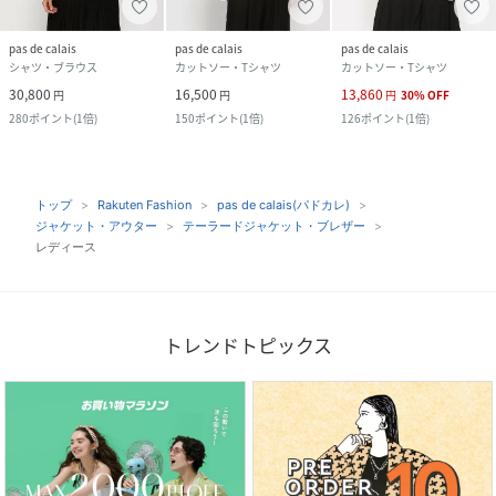
pas de calais
pas de calais
pas de calais
シャツ・ブラウス
カットソー・Tシャツ
カットソー・Tシャツ
30,800
16,500
13,860
円
円
円
30
%
OFF
280
ポイント
(
1倍
)
150
ポイント
(
1倍
)
126
ポイント
(
1倍
)
トップ
Rakuten Fashion
pas de calais(パドカレ)
ジャケット・アウター
テーラードジャケット・ブレザー
レディース
トレンドトピックス