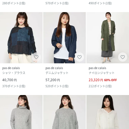
280
ポイント
(
1倍
)
570
ポイント
(
1倍
)
490
ポイント
(
1倍
)
pas de calais
pas de calais
pas de calais
シャツ・ブラウス
デニムジャケット
ナイロンジャケット
40,700
57,200
23,320
円
円
円
60
%
OFF
370
ポイント
(
1倍
)
520
ポイント
(
1倍
)
212
ポイント
(
1倍
)