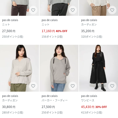
pas de calais
pas de calais
pas de calais
ニット
ニット
カーディガン
27,500
17,160
35,200
円
円
40
%
OFF
円
250
ポイント
(
1倍
)
156
ポイント
(
1倍
)
320
ポイント
(
1倍
)
pas de calais
pas de calais
pas de calais
カーディガン
パーカー・フーディー
ワンピース
30,800
27,500
45,430
円
円
円
30
%
OFF
280
ポイント
(
1倍
)
250
ポイント
(
1倍
)
413
ポイント
(
1倍
)