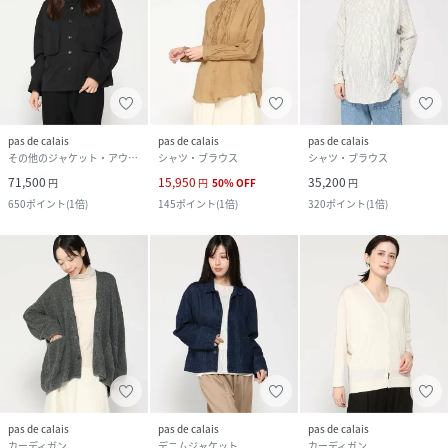
pas de calais
pas de calais
pas de calais
その他のジャケット・アウター
シャツ・ブラウス
シャツ・ブラウス
71,500
15,950
35,200
円
円
50
%
OFF
円
650
ポイント
(
1倍
)
145
ポイント
(
1倍
)
320
ポイント
(
1倍
)
pas de calais
pas de calais
pas de calais
カーディガン
デニムジャケット
カーディガン