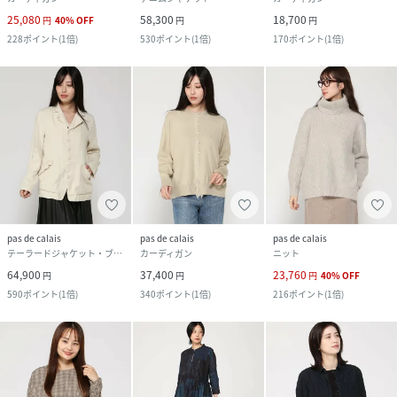
25,080
58,300
18,700
円
40
%
OFF
円
円
228
ポイント
(
1倍
)
530
ポイント
(
1倍
)
170
ポイント
(
1倍
)
pas de calais
pas de calais
pas de calais
テーラードジャケット・ブレザー
カーディガン
ニット
64,900
37,400
23,760
円
円
円
40
%
OFF
590
ポイント
(
1倍
)
340
ポイント
(
1倍
)
216
ポイント
(
1倍
)