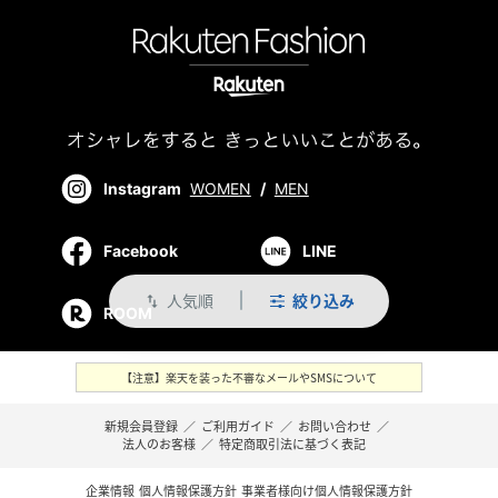
Instagram
WOMEN
/
MEN
Facebook
LINE
人気順
絞り込み
swap_vert
ROOM
【注意】楽天を装った不審なメールやSMSについて
新規会員登録
／
ご利用ガイド
／
お問い合わせ
／
法人のお客様
／
特定商取引法に基づく表記
企業情報
個人情報保護方針
事業者様向け個人情報保護方針