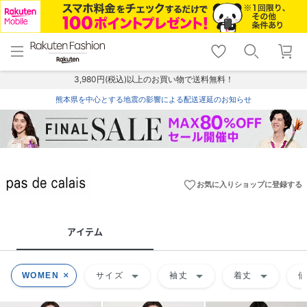
menu
home
search
favorite_border
shopping_cart
lock_outline
メニュー
トップ
検索
お気に入り
カート
ログイン
3,980円(税込)以上のお買い物で送料無料！
熊本県を中心とする地震の影響による配送遅延のお知らせ
favorite_border
お気に入りショップに登録する
アイテム
arrow_drop_down
arrow_drop_down
arrow_drop_down
WOMEN
サイズ
袖丈
着丈