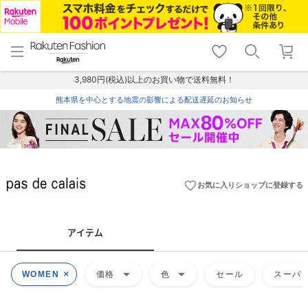
menu
home
search
favorite_border
shopping_cart
lock_outline
メニュー
トップ
検索
お気に入り
カート
ログイン
3,980円(税込)以上のお買い物で送料無料！
熊本県を中心とする地震の影響による配送遅延のお知らせ
favorite_border
お気に入りショップに登録する
アイテム
arrow_drop_down
arrow_drop_down
WOMEN
価格
色
セール
スーパー